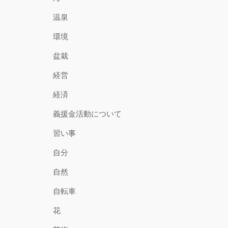
温泉
環境
盆栽
経営
経済
義援金活動について
習い事
自分
自然
自転車
花