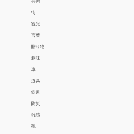
芸術
街
観光
言葉
贈り物
趣味
車
道具
鉄道
防災
雑感
靴