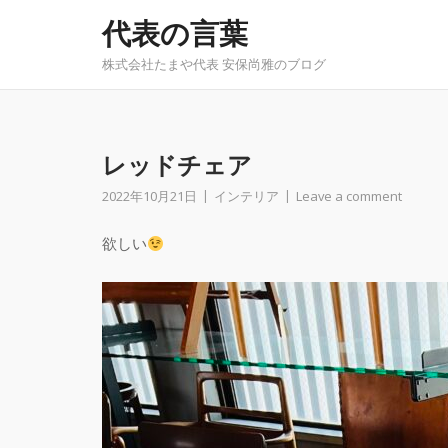
Skip
代表の言葉
to
content
株式会社たまや代表 安保尚雅のブログ
レッドチェア
2022年10月21日
インテリア
Leave a comment
欲しい