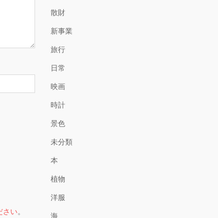
散財
新事業
旅行
日常
映画
時計
景色
未分類
本
植物
洋服
ださい
。
海