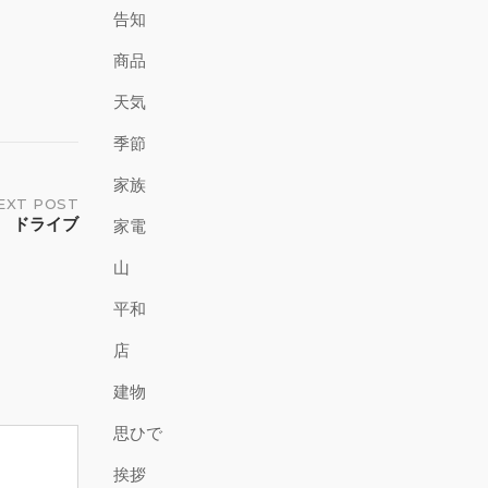
告知
商品
天気
季節
家族
EXT POST
ドライブ
家電
山
平和
店
建物
思ひで
挨拶