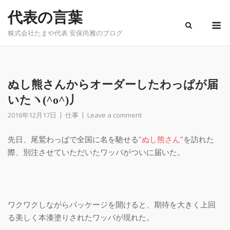
Skip
代表の言葉
to
M
content
株式会社たまや代表 安保尚雅のブログ
ぬし熊さんからオーダーしたわっぱが届
いたヽ(^o^)丿
2016年12月17日
仕事
Leave a comment
先日、尾鷲わっぱで全国に名を馳せる
”ぬし熊さん”
を訪れた
際、別注させていただいたワッパがついに届いた。
ワクワクしながらパッケージを開けると、期待を大きく上回
る美しく本漆塗りされたワッパが現れた。