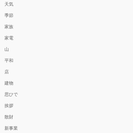
天気
季節
家族
家電
山
平和
店
建物
思ひで
挨拶
散財
新事業