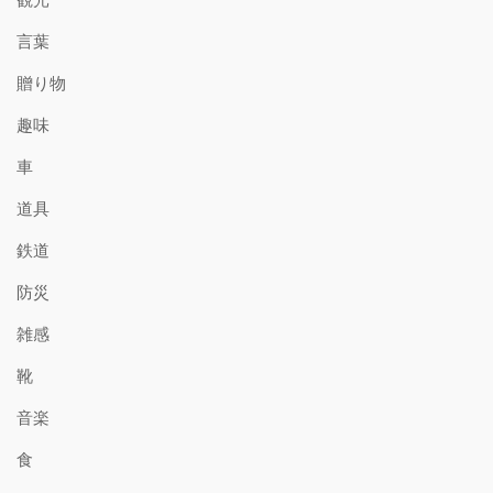
言葉
贈り物
趣味
車
道具
鉄道
防災
雑感
靴
音楽
食