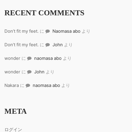
RECENT COMMENTS
Don’t fit my feet.
に
Naomasa abo
より
Don’t fit my feet.
に
John
より
wonder
に
naomasa abo
より
wonder
に
John
より
Nakara
に
naomasa abo
より
META
ログイン