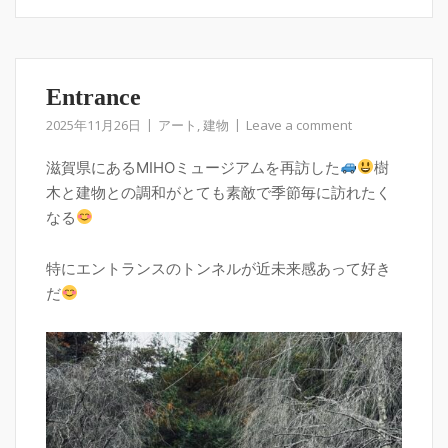
Entrance
2025年11月26日
アート
,
建物
Leave a comment
滋賀県にあるMIHOミュージアムを再訪した
樹
木と建物との調和がとても素敵で季節毎に訪れたく
なる
特にエントランスのトンネルが近未来感あって好き
だ