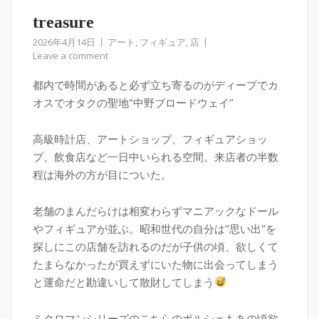
treasure
2026年4月14日
アート
,
フィギュア
,
店
Leave a comment
都内で時間があると必ず立ち寄るのがディープでカ
オスでオタクの聖地“中野ブロードウェイ“
高級時計店、アートショップ、フィギュアショッ
プ、飲食店など一日中いられる空間。来店者の半数
程は海外の方が目についた。
老舗のまんだらけは相変わらずマニアックなドール
やフィギュアが並ぶ。昭和世代の自分は“思い出“を
探しにこの店舗を訪れるのだが子供の頃、欲しくて
たまらなかったが買えずにいた物に出会ってしまう
と運命だと勘違いして散財してしまう
ミクロマンシリーズのこちらのポルシェもあの頃欲