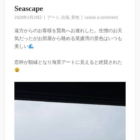
Seascape
2026年3月29日
アート
,
出張
,
景色
Leave a comment
遠方からのお客様を賢島へお連れした。生憎のお天
気だったがお部屋から眺める英虞湾の景色はいつも
美しい
窓枠が額縁となり海景アートに見えると絶賛された