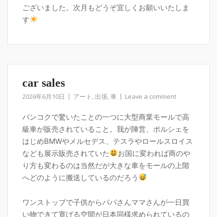
ございました。次月もどうぞ宜しくお願いいたしま
す
car sales
2026年6月10日
アート
,
出張
,
車
Leave a comment
バンコクで驚いたことの一つに大型商業モールで高
級車が販売されていること。我が陣営、ポルシェを
はじめBMWやメルセデス、テスラやロールスロイス
なども展示販売されていた
お国に変われば商のや
り方も変わるのは当然だが大きな車をモールの上階
へどのように搬送しているのだろう
ワンストップで子供からパパさんママさんが一日買
い物できて寛げる空間が日本同様求められているの