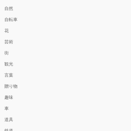
自然
自転車
花
芸術
街
観光
言葉
贈り物
趣味
車
道具
鉄道