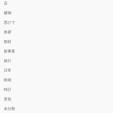
店
建物
思ひで
挨拶
散財
新事業
旅行
日常
映画
時計
景色
未分類