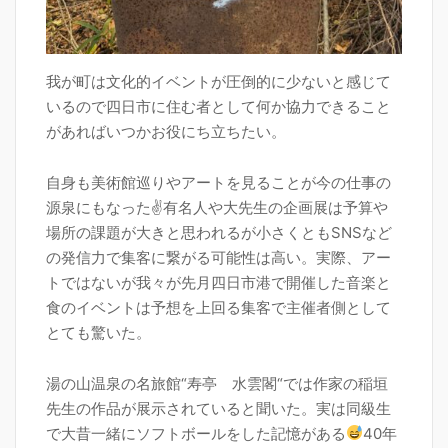
我が町は文化的イベントが圧倒的に少ないと感じて
いるので四日市に住む者として何か協力できること
があればいつかお役にち立ちたい。
自身も美術館巡りやアートを見ることが今の仕事の
源泉にもなった✌️有名人や大先生の企画展は予算や
場所の課題が大きと思われるが小さくともSNSなど
の発信力で集客に繋がる可能性は高い。実際、アー
トではないが我々が先月四日市港で開催した音楽と
食のイベントは予想を上回る集客で主催者側として
とても驚いた。
湯の山温泉の名旅館“寿亭 水雲閣“では作家の稲垣
先生の作品が展示されていると聞いた。実は同級生
で大昔一緒にソフトボールをした記憶がある
40年