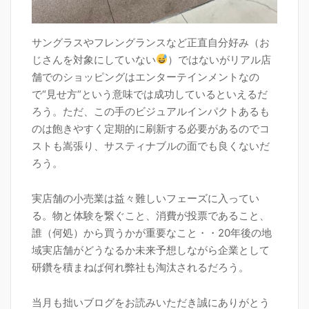
サングラスやフレングランスなど正直自分好み（お
じさんを対象にしていない
）ではないがリアル店
舗でのショッピングはエンターテインメントなの
で“見せ方“という意味では成功しているといえるだ
ろう。ただ、この手のビジュアルインパクトあるも
のは飽きやすく定期的に刷新する必要があるのでコ
ストも嵩張り、サスティナブルの面でも良くないだ
ろう。
実店舗の小売業は益々難しいフェーズに入ってい
る。物と体験を繋ぐこと、消費が投票であること、
誰（何処）から買うかが重要なこと・・20年後の地
域実店舗がどうなるか未来予想しながら企業として
研鑽を積まねば何れ弊社も淘汰されるだろう。
当月も拙いブログをお読みいただき誠にありがとう