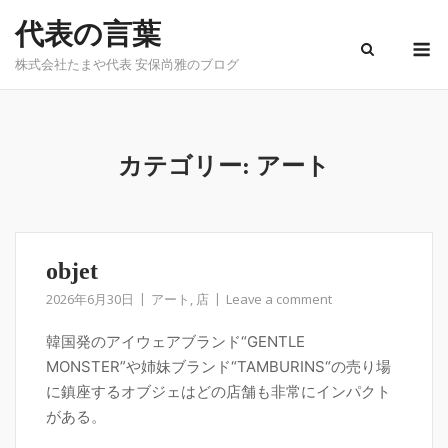
Skip
代表の言葉
to
M
content
株式会社たまや代表 安保尚雅のブログ
カテゴリー:
アート
objet
2026年6月30日
アート
,
店
Leave a comment
韓国発のアイウェアブランド“GENTLE
MONSTER”や姉妹ブランド“TAMBURINS“の売り場
に鎮座するオブジェはどの店舗も非常にインパクト
がある。