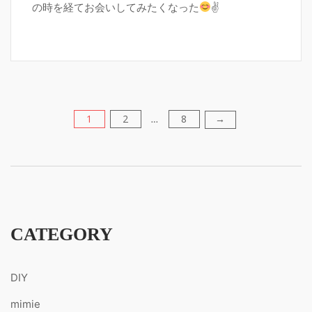
の時を経てお会いしてみたくなった
✌
1
2
8
→
投
…
稿
の
ペ
CATEGORY
ー
DIY
ジ
mimie