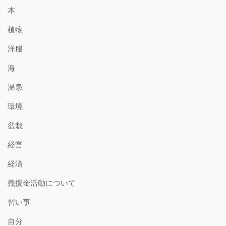
本
植物
洋服
海
温泉
環境
盆栽
経営
経済
義援金活動について
習い事
自分