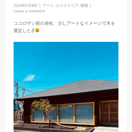
2026年5月8日
アート
,
エクステリア
,
植物
Leave a comment
ココロザシ前の赤松、少しアートなイメージで木を
選定した✌