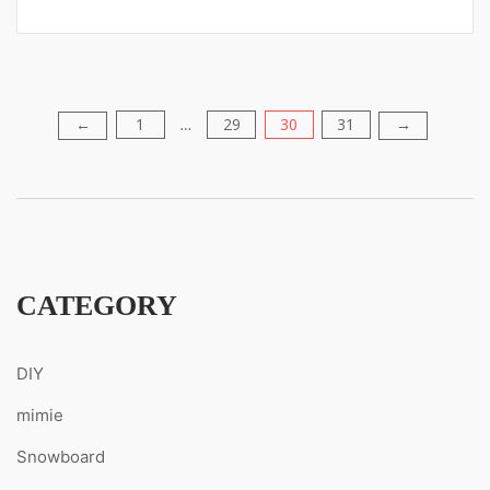
1
29
30
31
←
→
投
…
稿
の
ペ
CATEGORY
ー
DIY
ジ
mimie
送
Snowboard
り