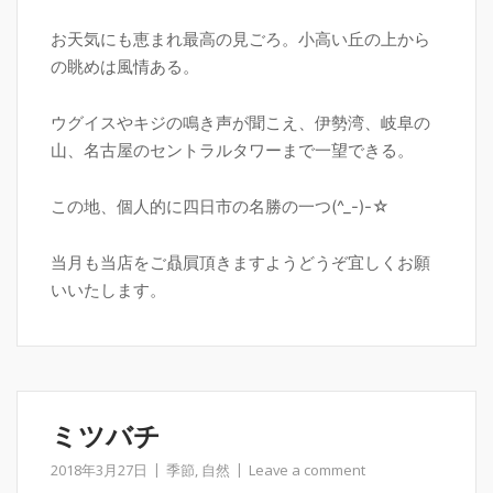
お天気にも恵まれ最高の見ごろ。小高い丘の上から
の眺めは風情ある。
ウグイスやキジの鳴き声が聞こえ、伊勢湾、岐阜の
山、名古屋のセントラルタワーまで一望できる。
この地、個人的に四日市の名勝の一つ(^_-)-☆
当月も当店をご贔屓頂きますようどうぞ宜しくお願
いいたします。
ミツバチ
2018年3月27日
季節
,
自然
Leave a comment