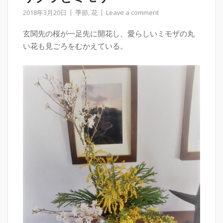
2018年3月20日
季節
,
花
Leave a comment
玄関先の桜が一足先に開花し、愛らしいミモザの丸
い花も見ごろをむかえている。