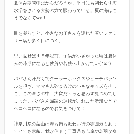
夏休み期間中だからだろうか、平日にも関わらず海
水浴をされる大勢の方で賑わっている。夏の海はこ
うでなくてwa！
目を凝らすと、小さなお子さんを連れた若いファミ
リー層が多く目につく。
思い返せば１５年程前、子供が小さかった頃は夏休
みの時期になると敦賀や若狭へ出かけてい(;^ω^)
パパさん汗だくでクーラーボックスやビーチパラソ
ルを担ぎ、ママさん砂まるけの小さなキッズを抱っ
こ。この暑さの中、大変だ～っと思わず見つめてし
まった。パパさん帰路の運転がこれまた渋滞などで
ヘロヘロになるのでお気をつけて！
神奈川県の葉山は海も街も賑わい街の雰囲気もあっ
てとても素敵。我が住まう三重県も志摩や鳥羽が身