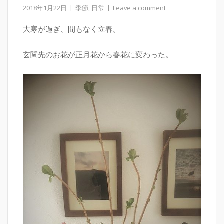
2018年1月22日
季節
,
日常
Leave a comment
大寒が過ぎ、間もなく立春。
玄関先のお花が正月花から春花に変わった。