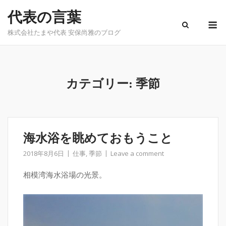
Skip
代表の言葉
to
M
content
株式会社たまや代表 安保尚雅のブログ
カテゴリー:
季節
海水浴を眺めておもうこと
2018年8月6日
仕事
,
季節
Leave a comment
相模湾海水浴場の光景。