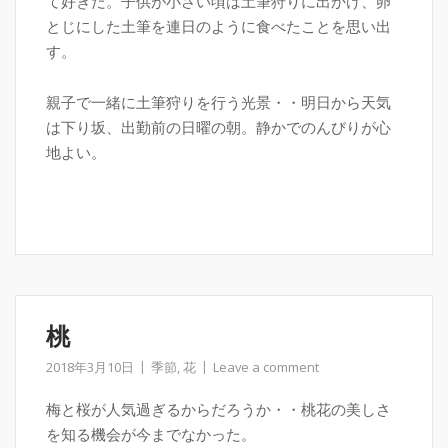
て好きだ。子供が小さい頃は土筆狩りに出かけ、卵
とじにした土筆を連日のように食べたことを思い出
す。
親子で一緒に土筆狩りを行う光景・・明日から天気
は下り坂、出勤前の日曜の朝。静かでのんびりが心
地よい。
桃
2018年3月10日
季節
,
花
Leave a comment
梅と桜が人気過ぎるからだろうか・・桃花の美しさ
を知る機会が今までなかった。