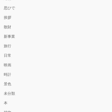
思ひで
挨拶
散財
新事業
旅行
日常
映画
時計
景色
未分類
本