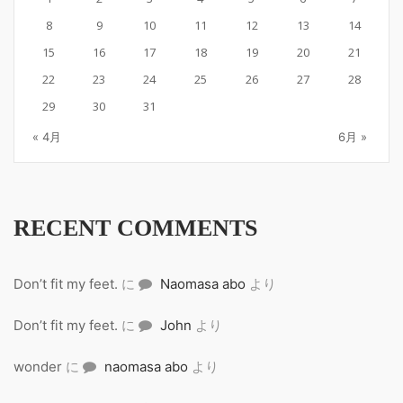
8
9
10
11
12
13
14
15
16
17
18
19
20
21
22
23
24
25
26
27
28
29
30
31
« 4月
6月 »
RECENT COMMENTS
Don’t fit my feet.
に
Naomasa abo
より
Don’t fit my feet.
に
John
より
wonder
に
naomasa abo
より