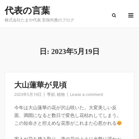
Skip
代表の言葉
to
M
content
株式会社たまや代表 安保尚雅のブログ
日:
2023年5月19日
大山蓮華が見頃
2023年5月19日
季節
,
植物
Leave a comment
今年は大山蓮華の花が沢山咲いた。大変美しい反
面、満開になると数日で変色し花枯れしてしまう。
この短命さと控えめな花形がこれまた心惹かれる
家人が花を摘み取り、蓮の花のように水盤に浮かべ