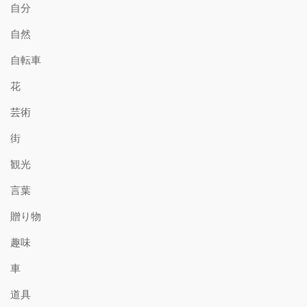
自分
自然
自転車
花
芸術
街
観光
言葉
贈り物
趣味
車
道具