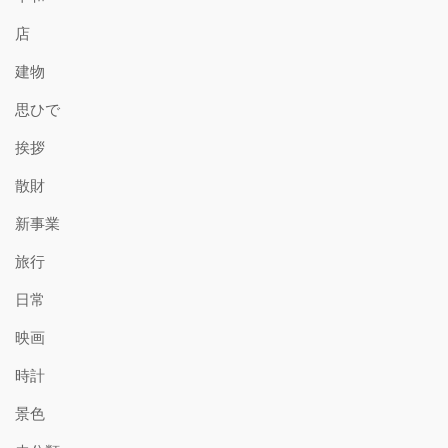
店
建物
思ひで
挨拶
散財
新事業
旅行
日常
映画
時計
景色