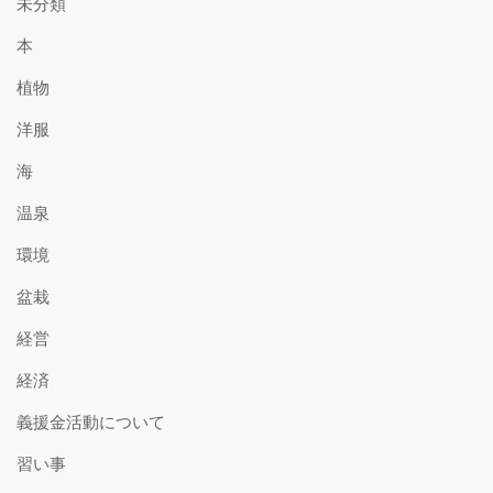
未分類
本
植物
洋服
海
温泉
環境
盆栽
経営
経済
義援金活動について
習い事