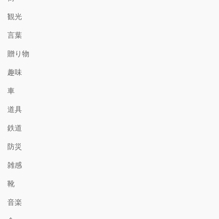
観光
言葉
贈り物
趣味
車
道具
鉄道
防災
雑感
靴
音楽