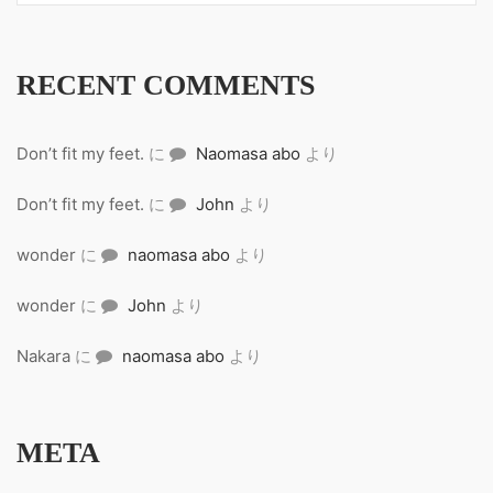
RECENT COMMENTS
Don’t fit my feet.
に
Naomasa abo
より
Don’t fit my feet.
に
John
より
wonder
に
naomasa abo
より
wonder
に
John
より
Nakara
に
naomasa abo
より
META