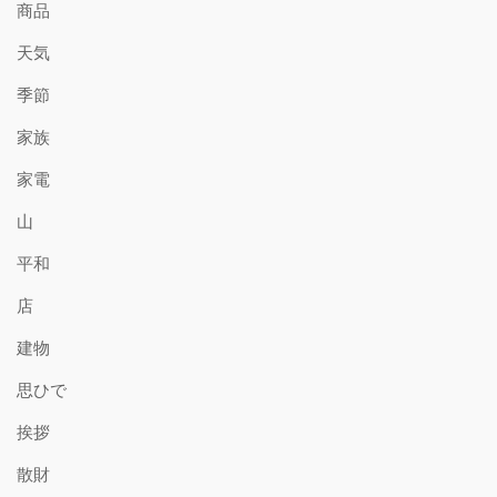
商品
天気
季節
家族
家電
山
平和
店
建物
思ひで
挨拶
散財