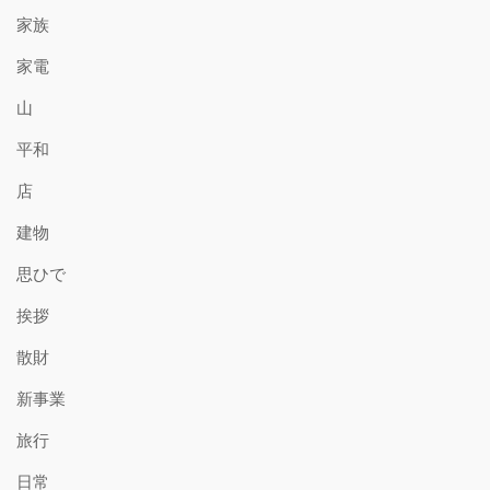
家族
家電
山
平和
店
建物
思ひで
挨拶
散財
新事業
旅行
日常