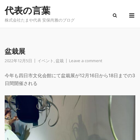
Skip
代表の言葉
to
M
content
株式会社たまや代表 安保尚雅のブログ
盆栽展
2022年12月5日
イベント
,
盆栽
Leave a comment
今年も四日市文化会館にて盆栽展が12月16日から18日までの3
日間開催される