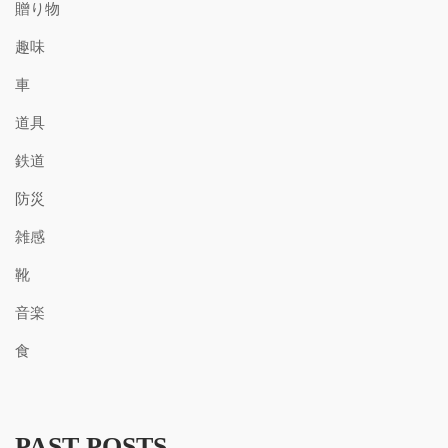
贈り物
趣味
車
道具
鉄道
防災
雑感
靴
音楽
食
PAST POSTS