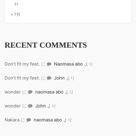
31
« 7月
RECENT COMMENTS
Don’t fit my feet.
に
Naomasa abo
より
Don’t fit my feet.
に
John
より
wonder
に
naomasa abo
より
wonder
に
John
より
Nakara
に
naomasa abo
より