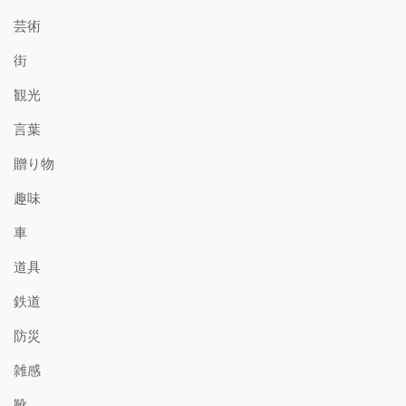
芸術
街
観光
言葉
贈り物
趣味
車
道具
鉄道
防災
雑感
靴