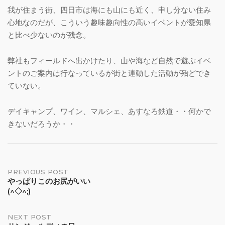
我が住まう街、四日市は海にも山にも近く、申し分ない住み
心地なのだが、こういう趣味趣向性の高いイベントが愛知県
と比べ少ないのが残念。
弊社もフィールドへ出かけたり、山や海など自然で遊ぶイベ
ントのご案内は行なっているが街と連動した活動が殆どでき
ていない。
デイキャンプ、ワイン、マルシェ、あすなろ鉄道・・何かで
きないだろうか・・
Post
PREVIOUS POST
やっぱりこのお尻がいい
(^◇^;)
navigation
NEXT POST