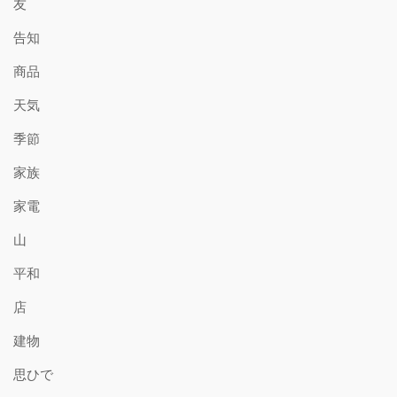
友
告知
商品
天気
季節
家族
家電
山
平和
店
建物
思ひで