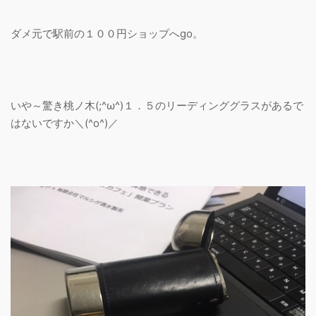
ダメ元で駅前の１００円ショップへgo。
いや～驚き桃ノ木(;^ω^)１．５のリーディンググラスがあるで
はないですか＼(^o^)／