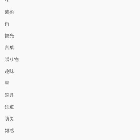
芸術
街
観光
言葉
贈り物
趣味
車
道具
鉄道
防災
雑感