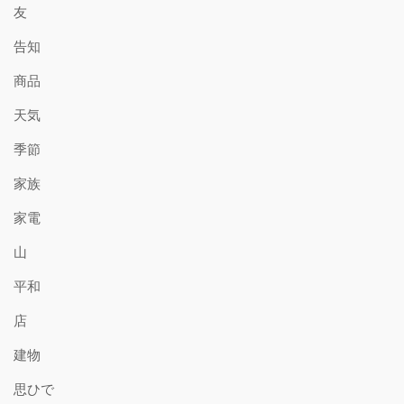
友
告知
商品
天気
季節
家族
家電
山
平和
店
建物
思ひで