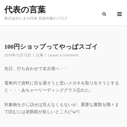
Skip
代表の言葉
to
M
content
株式会社たまや代表 安保尚雅のブログ
100円ショップってやっぱスゴイ
2016年12月12日
仕事
Leave a comment
先日、打ち合わせで名古屋へ・・
電車内で資料に目を通そうと思いメガネを取り出そうとする
と・・・あちゃーリーディンググラス忘れた。
対象物を少し話せば見えなくもないが、重要な書類を隅々ま
で読むには老眼鏡が欲しいところ(;^ω^)