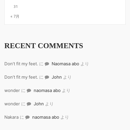
31
« 7月
RECENT COMMENTS
Don’t fit my feet.
に
Naomasa abo
より
Don’t fit my feet.
に
John
より
wonder
に
naomasa abo
より
wonder
に
John
より
Nakara
に
naomasa abo
より