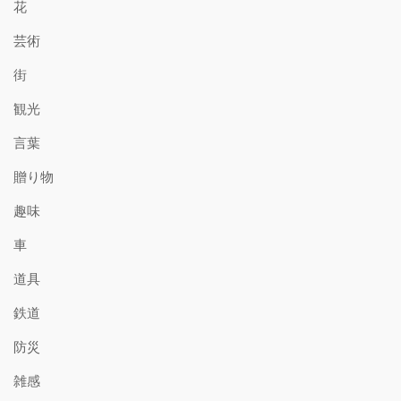
花
芸術
街
観光
言葉
贈り物
趣味
車
道具
鉄道
防災
雑感