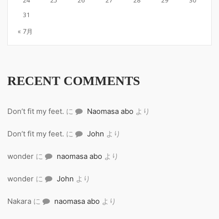
24
25
26
27
28
29
30
31
« 7月
RECENT COMMENTS
Don’t fit my feet.
に
Naomasa abo
より
Don’t fit my feet.
に
John
より
wonder
に
naomasa abo
より
wonder
に
John
より
Nakara
に
naomasa abo
より