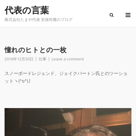
Skip
代表の言葉
to
M
content
株式会社たまや代表 安保尚雅のブログ
憧れのヒトとの一枚
2016年12月30日
仕事
Leave a comment
スノーボードレジェンド、ジェイクバートン氏とのツーショ
ットヽ(^o^)丿