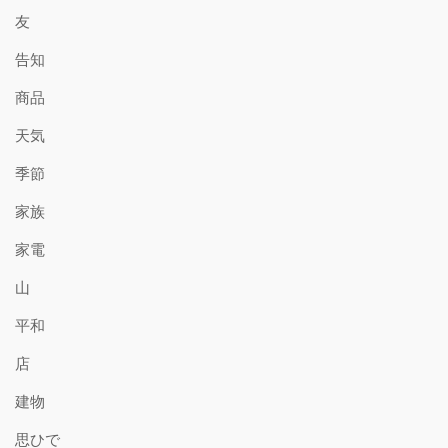
友
告知
商品
天気
季節
家族
家電
山
平和
店
建物
思ひで