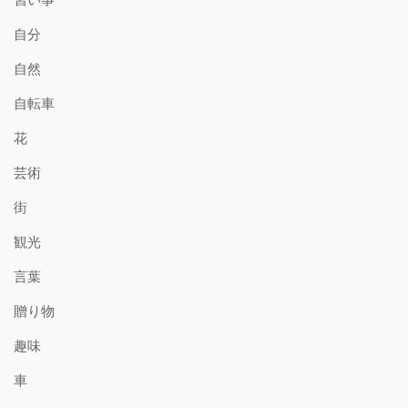
自分
自然
自転車
花
芸術
街
観光
言葉
贈り物
趣味
車