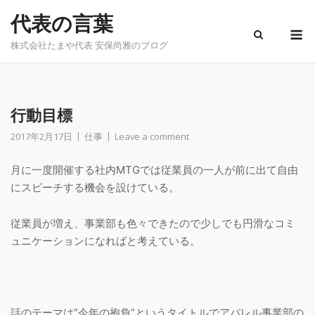
Skip
代表の言葉
to
M
content
株式会社たまや代表 安保尚雅のブログ
行動目標
2017年2月17日
仕事
Leave a comment
月に一度開催する社内MTGでは従業員の一人が前に出て自由
にスピーチする機会を設けている。
従業員が増え、事業部も色々できたので少しでも円滑なコミ
ュニケーションになればと考えている。
話のテーマは”今年の抱負”というタイトルでアパレル事業部の