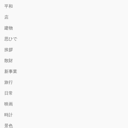
平和
店
建物
思ひで
挨拶
散財
新事業
旅行
日常
映画
時計
景色