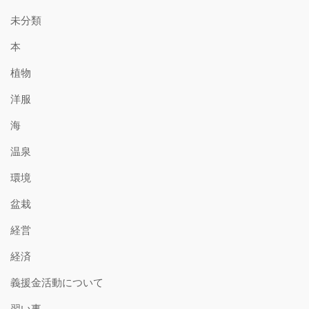
未分類
本
植物
洋服
海
温泉
環境
盆栽
経営
経済
義援金活動について
習い事