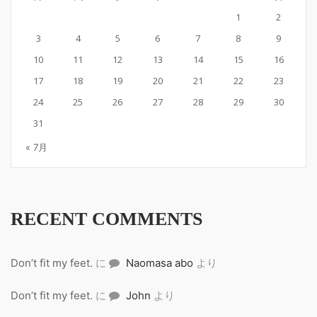
1
2
3
4
5
6
7
8
9
10
11
12
13
14
15
16
17
18
19
20
21
22
23
24
25
26
27
28
29
30
31
« 7月
RECENT COMMENTS
Don’t fit my feet.
に
Naomasa abo
より
Don’t fit my feet.
に
John
より