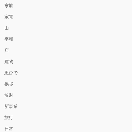
家族
家電
山
平和
店
建物
思ひで
挨拶
散財
新事業
旅行
日常