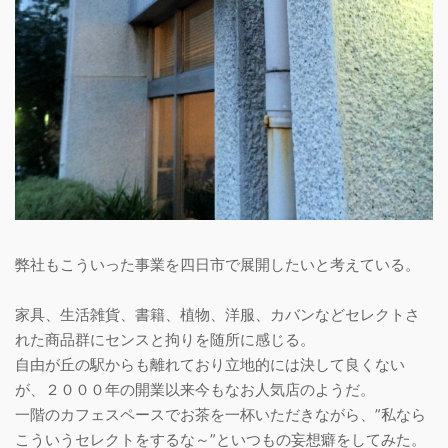
弊社もこういった事業を四日市で展開したいと考えている。
家具、生活雑貨、書籍、植物、洋服、カバンなどセレクトさ
れた商品群にセンスと拘りを随所に感じる。
​自由が丘の駅からも離れており立地的には決して良くない
が、２０００年の開業以来今もなお人気店のようだ。
​一階のカフェスペースでお茶を一杯いただきながら、”私なら
こういうセレクトをするな～”といつもの妄想癖をしてみた。