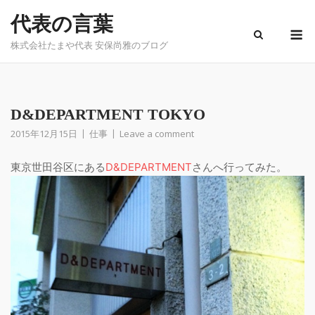
Skip
代表の言葉
to
M
content
株式会社たまや代表 安保尚雅のブログ
D&DEPARTMENT TOKYO
2015年12月15日
仕事
Leave a comment
東京世田谷区にある
D&DEPARTMENT
さんへ行ってみた。