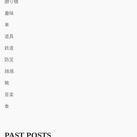
贈り物
趣味
車
道具
鉄道
防災
雑感
靴
音楽
食
PAST POSTS