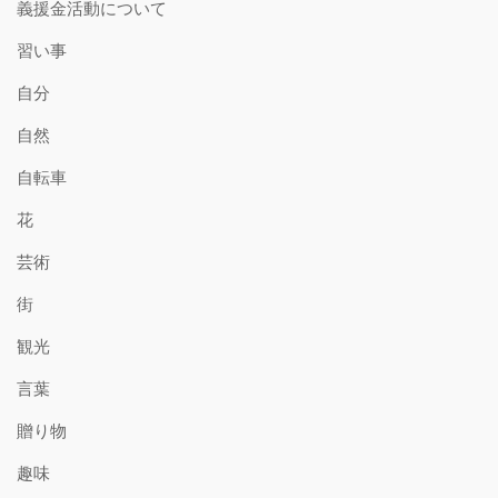
義援金活動について
習い事
自分
自然
自転車
花
芸術
街
観光
言葉
贈り物
趣味