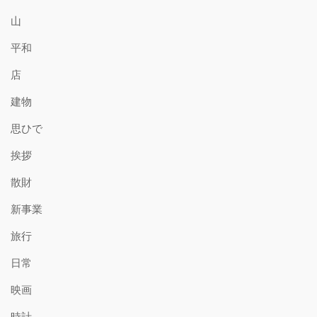
山
平和
店
建物
思ひで
挨拶
散財
新事業
旅行
日常
映画
時計