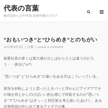
Skip
代表の言葉
to
M
content
株式会社たまや代表 安保尚雅のブログ
”おもいつき”と”ひらめき”とのちがい
2015年9月3日
仕事
Leave a comment
創業社長の多くは第六感が少しばかり人とは違うのだろ
う・・多分(;^ω^)
”思いつき”と”ひらめき”の違いをある方はこういっている。
状況を好転しようと思ったときパッと浮かんだアイデアでそ
の場を何とかしのげばいい的な感じで対処するのが”思いつ
き”で”ひらめき”はずっ～と対応策を考え抜いたあげく、ある
日突然頭の中に出て来るアイデアの事。