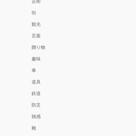
芸術
街
観光
言葉
贈り物
趣味
車
道具
鉄道
防災
雑感
靴