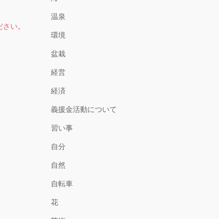
温泉
ださい
。
環境
盆栽
経営
経済
義援金活動について
習い事
自分
自然
自転車
花