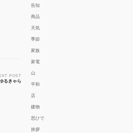
告知
商品
天気
季節
家族
家電
山
EXT POST
ゆるきゃら
平和
店
建物
思ひで
挨拶