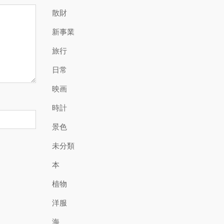
散財
新事業
旅行
日常
映画
時計
景色
未分類
本
植物
洋服
海