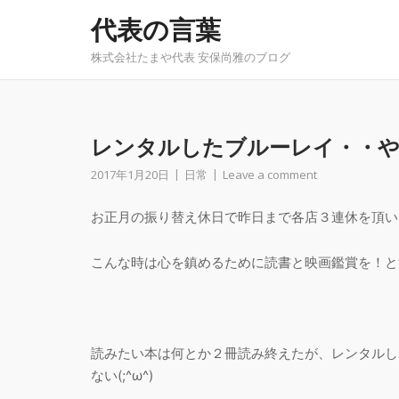
Skip
代表の言葉
to
content
株式会社たまや代表 安保尚雅のブログ
レンタルしたブルーレイ・・やっ
2017年1月20日
日常
Leave a comment
お正月の振り替え休日で昨日まで各店３連休を頂い
こんな時は心を鎮めるために読書と映画鑑賞を！と
読みたい本は何とか２冊読み終えたが、レンタルし
ない(;^ω^)