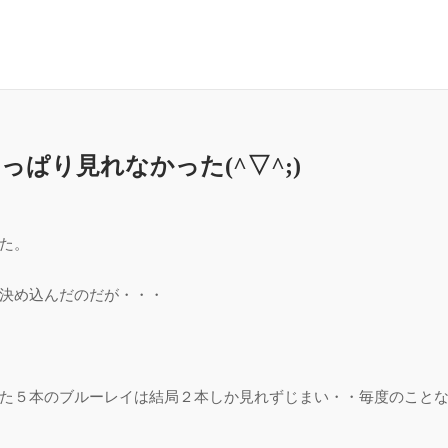
ぱり見れなかった(^▽^;)
た。
決め込んだのだが・・・
た５本のブルーレイは結局２本しか見れずじまい・・毎度のこと