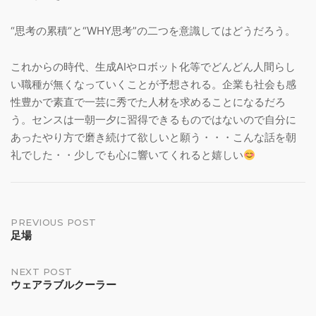
“思考の累積“と“WHY思考”の二つを意識してはどうだろう。
これからの時代、生成AIやロボット化等でどんどん人間らし
い職種が無くなっていくことが予想される。企業も社会も感
性豊かで素直で一芸に秀でた人材を求めることになるだろ
う。センスは一朝一夕に習得できるものではないので自分に
あったやり方で磨き続けて欲しいと願う・・・こんな話を朝
礼でした・・少しでも心に響いてくれると嬉しい
Post
PREVIOUS POST
足場
navigation
NEXT POST
ウェアラブルクーラー