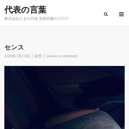
Skip
代表の言葉
to
M
content
株式会社たまや代表 安保尚雅のブログ
センス
2025年7月13日
経営
Leave a comment