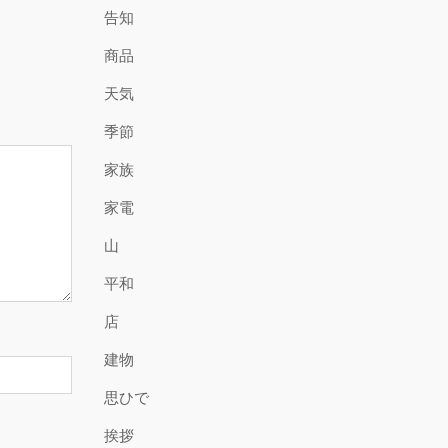
告知
商品
天気
季節
家族
家電
山
平和
店
建物
思ひで
挨拶