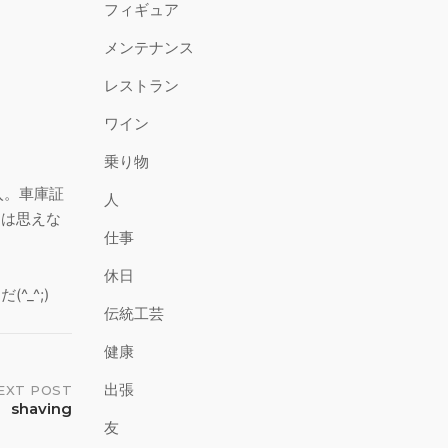
フィギュア
メンテナンス
レストラン
ワイン
乗り物
入。車庫証
人
とは思えな
仕事
休日
_^;)
伝統工芸
健康
出張
EXT POST
shaving
友