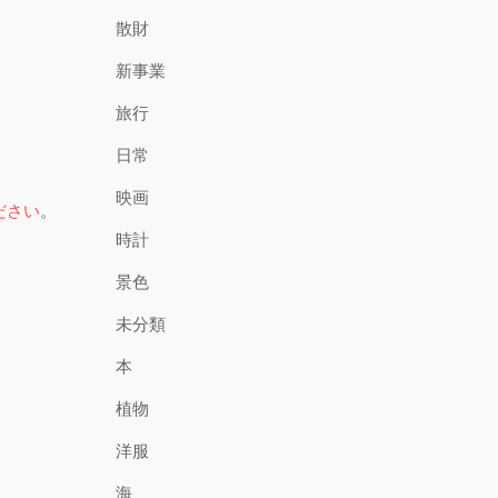
散財
新事業
旅行
日常
映画
ださい
。
時計
景色
未分類
本
植物
洋服
海