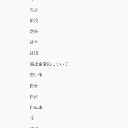
温泉
環境
盆栽
経営
経済
義援金活動について
習い事
自分
自然
自転車
花