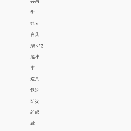
芸術
街
観光
言葉
贈り物
趣味
車
道具
鉄道
防災
雑感
靴