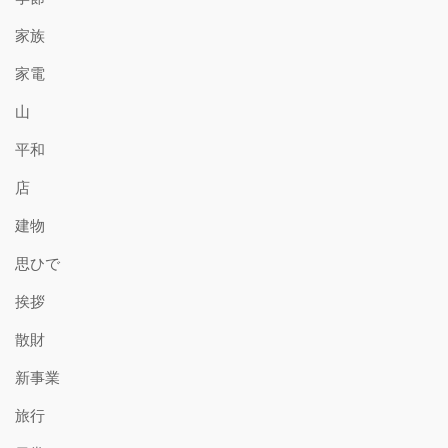
家族
家電
山
平和
店
建物
思ひで
挨拶
散財
新事業
旅行