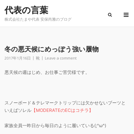
Skip
代表の言葉
to
M
content
株式会社たまや代表 安保尚雅のブログ
冬の悪天候にめっぽう強い履物
2017年1月16日
靴
Leave a comment
悪天候の週はじめ、お仕事ご苦労様です。
スノーボード＆テレマークトリップには欠かせないブーツと
いえばソレル
【MODERATEのECはコチラ】
家族全員一昨日から毎日のように履いている(;^ω^)