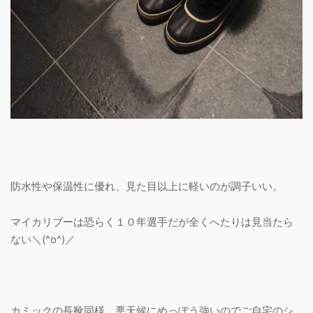
防水性や保温性に優れ、見た目以上に軽いのが調子いい。
マイカリブーは恐らく１０年選手だが全くへたりは見当たら
ない＼(^o^)／
カミックの長靴同様、悪天候にめっぽう強いのでご自宅のシ