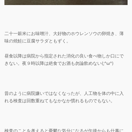
二十一穀米にお味噌汁、大好物のホウレンソウの卵焼き、薄
味の焼鮭に豆腐サラダともずく。
昼食以降は病院から指定された消化の良い食べ物しか口にで
きない。夜９時以降は絶食でお酒も勿論飲めない(;^ω^)
昔のように病院嫌いではなくなったが、人工物を体の中に入
れる検査は回数重ねてもなかなか慣れるものでもない。
検査のことを考えると憂鬱な気分になるが午後からも仕事に