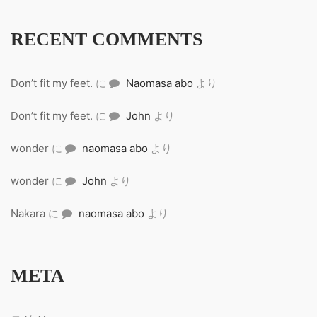
RECENT COMMENTS
Don’t fit my feet.
に
Naomasa abo
より
Don’t fit my feet.
に
John
より
wonder
に
naomasa abo
より
wonder
に
John
より
Nakara
に
naomasa abo
より
META