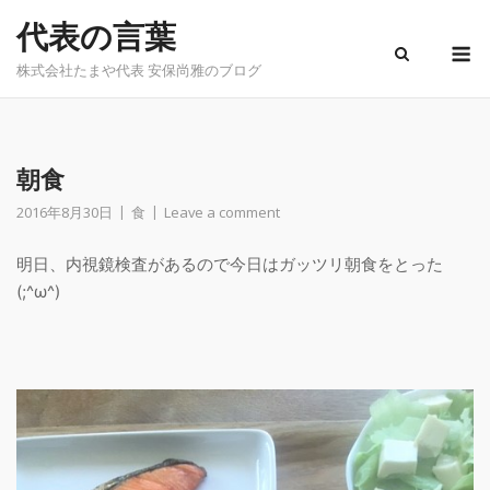
Skip
代表の言葉
to
M
content
株式会社たまや代表 安保尚雅のブログ
朝食
2016年8月30日
食
Leave a comment
明日、内視鏡検査があるので今日はガッツリ朝食をとった
(;^ω^)