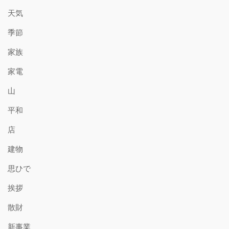
天気
季節
家族
家電
山
平和
店
建物
思ひで
挨拶
散財
新事業