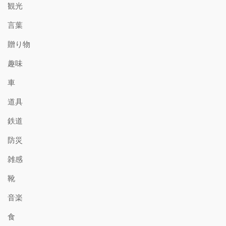
観光
言葉
贈り物
趣味
車
道具
鉄道
防災
雑感
靴
音楽
食