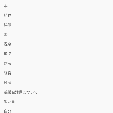
本
植物
洋服
海
温泉
環境
盆栽
経営
経済
義援金活動について
習い事
自分