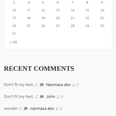
3
4
5
6
7
8
9
10
11
12
13
14
15
16
17
18
19
20
21
22
23
24
25
26
27
28
29
30
31
« 7月
RECENT COMMENTS
Don’t fit my feet.
に
Naomasa abo
より
Don’t fit my feet.
に
John
より
wonder
に
naomasa abo
より