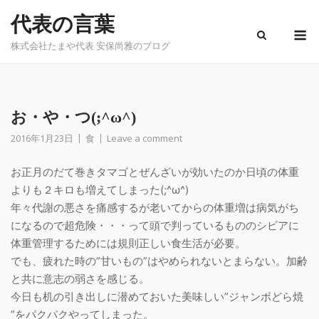
Skip
代表の言葉
to
M
content
株式会社たまや代表 安保尚雅のブログ
お・や・つ(;^ω^)
2016年1月23日
食
Leave a comment
お正月のだて巻きタマゴとぜんざいが効いたのか日頃の体重
よりも２キロも増えてしまった(;^ω^)
年々代謝の悪さを痛感するが老いてからの体重増は病気がち
になるので超危険・・・って頭で判っているもののシビアに
体重管理するためには規則正しい食生活が必要。
でも、疲れた時の”甘いもの”はやめられないとまらない。加齢
と共に意志の弱さを感じる。
今日も机の引き出しに潜めておいた美味しい”ジャンボどら焼​
”をパクパクやってしまった。