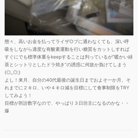
態々、高いお金を払ってライザ○プに通わなくても、深い呼
吸をしながら適度な有酸素運動を行い糖質をカットしすれば
すぐにでも標準体重をkeepすることは判っているが”暖かい緑
茶とシットリとしたドラ焼き”の誘惑に何故か負けてしまう
(◎_◎;)
よし！来月、自分の40代最後の誕生日までおよそ一か月。そ
れまでに２キロ、いや４キロ減を目標にして食事制限をTRY
してみよう！
目標が所詮数字なので、やっぱり３​​日坊主になるのかな・・
爆