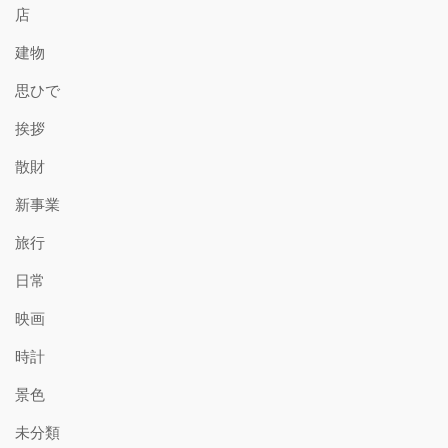
店
建物
思ひで
挨拶
散財
新事業
旅行
日常
映画
時計
景色
未分類