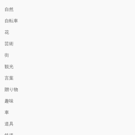
自然
自転車
花
芸術
街
観光
言葉
贈り物
趣味
車
道具