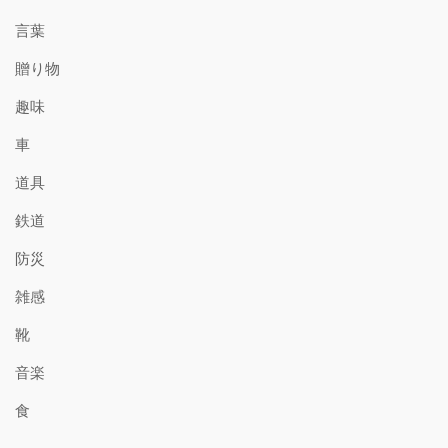
言葉
贈り物
趣味
車
道具
鉄道
防災
雑感
靴
音楽
食