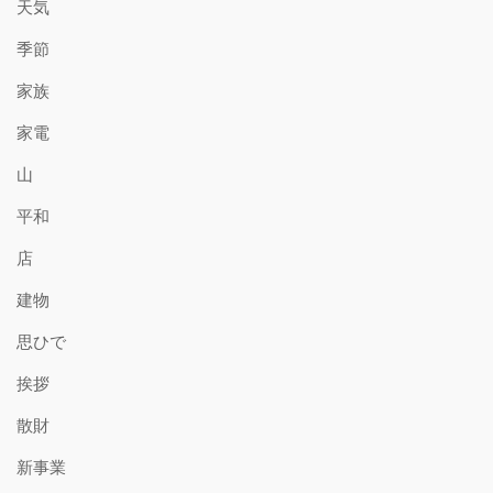
天気
季節
家族
家電
山
平和
店
建物
思ひで
挨拶
散財
新事業