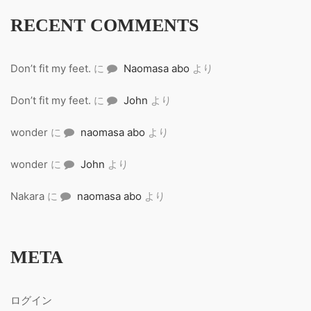
RECENT COMMENTS
Don’t fit my feet.
に
Naomasa abo
より
Don’t fit my feet.
に
John
より
wonder
に
naomasa abo
より
wonder
に
John
より
Nakara
に
naomasa abo
より
META
ログイン