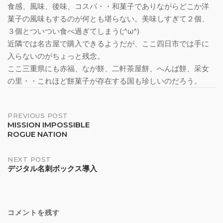
食感、風味、後味、コスパ・・和菓子でありながらどこか洋
菓子の風味もするのが何とも堪らない。美味しすぎて２個、
３個とついつい食べ過ぎてしまう(;^ω^)
近隣では名古屋で購入できるようだが、ここ四日市では手に
入らないのがちょっと残念。
ここ三重県にも赤福、なが餅、二軒茶屋餅、へんば餅、采女
の里・・これほど餅菓子が存在する国も珍しいのだろう。
Post
PREVIOUS POST
MISSION IMPOSSIBLE
ROGUE NATION
navigation
NEXT POST
デジタル名刺ボックス導入
コメントを残す