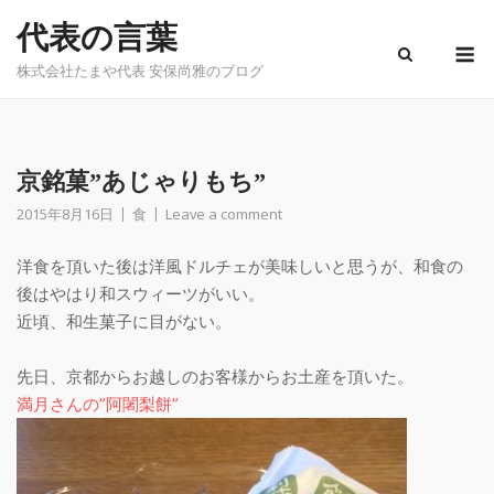
Skip
代表の言葉
to
M
content
株式会社たまや代表 安保尚雅のブログ
京銘菓”あじゃりもち”
2015年8月16日
食
Leave a comment
洋食を頂いた後は洋風ドルチェが美味しいと思うが、和食の
後はやはり和スウィーツがいい。
近頃、和生菓子に目がない。
先日、京都からお越しのお客様からお土産を頂いた。
満月さんの”阿闍梨餅”