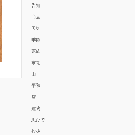
告知
商品
天気
季節
家族
家電
山
平和
店
建物
思ひで
挨拶