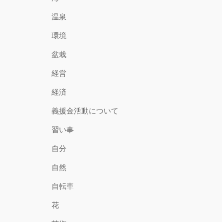
温泉
環境
盆栽
経営
経済
義援金活動について
習い事
自分
自然
自転車
花