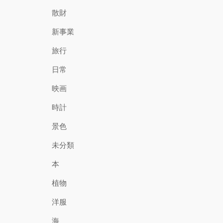
散財
新事業
旅行
日常
映画
時計
景色
未分類
本
植物
洋服
海