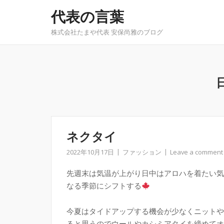
Skip
代表の言葉
to
content
株式会社たまや代表 安保尚雅のブログ
ネクタイ
2022年10月17日
ファッション
Leave a comment
先週末は気温が上がり日中はアロハを着たい気
なる季節にシフトする
今夏はタイドアップする機会が少なくニットや
ると思うのでウールやカシミアタイを締めてオ