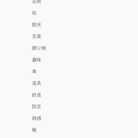
芸術
街
観光
言葉
贈り物
趣味
車
道具
鉄道
防災
雑感
靴