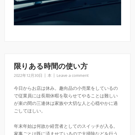
限りある時間の使い方
2022年12月30日
本
Leave a comment
今日からお店は休み。趣向品の小売業をしているの
で従業員には長期休暇を取らせてやることは難しい
が束の間の三連休は家族や大切な人と心穏やかに過
ごしてほしい。
年末年始は何故か経営者としてのスイッチが入る。
家事ごとは既に済ませているので大掃除などを行う