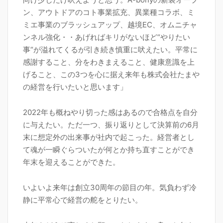
ン、アウトドアのコト事業拡充、異業種コラボ、ミ
ミエ事業のブラッシュアップ、越境EC、オムニチャ
ンネル強化・・あげればキリがないほど“やりたい
事“が溢れてくるが引き続き慎重に吠えたい。平常に
感謝すること、分をわきまえること、健康意識を上
げること、この3つを心に据え来年も株式会社たまや
の経営を行いたいと思います」
2022年も概ねやり切った感はあるので合格点を自分
に与えたい。ただ一つ、振り返りとして決算前の6月
末に想定外の出来事が社内で起こった。経営者とし
て魂が一瞬ぐらついたが何とか持ち直すことができ
年末を迎えることができた。
いよいよ来年は創立30周年の節目の年。気負わず冷
静に平常心で経営の舵をとりたい。