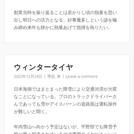
創業当時を振り返ることは若かりし頃の熱量を思い
出し明日への活力となる。好事魔多しという諺を噛
み締め来年も静かに熱量あげて指揮を執りたい。
ウィンタータイヤ
2022年12月24日
季節
,
車
Leave a comment
日本海側ではまとまった降雪により交通渋滞が大変
なことになっている。プロのトラックドライバーさ
んであっても雪やアイスバーンの道路面は運転操作
が難しいと聞く。
年内雪山へ向かう予定はないが、平野部でも降雪予