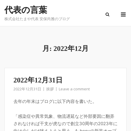
Skip
代表の言葉
to
M
content
株式会社たまや代表 安保尚雅のブログ
月:
2022年12月
2022年12月31日
2022年12月31日
挨拶
Leave a comment
去年の年末はブログに以下内容を書いた。
「感染症や異常気象、物流遅延など外部要因に翻弄
されなければ干支が虎なので創立30周年の2023年に
向け少しだけ吠えようと思う。A-bonyの新装オープ