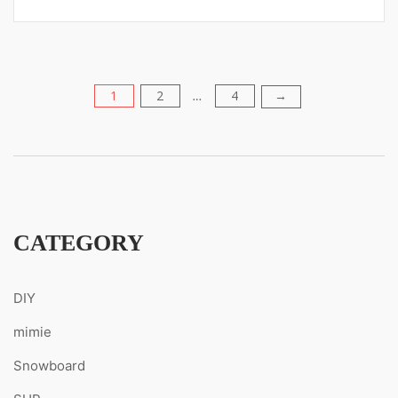
1
2
4
→
投
…
稿
の
ペ
CATEGORY
ー
DIY
ジ
mimie
送
Snowboard
り