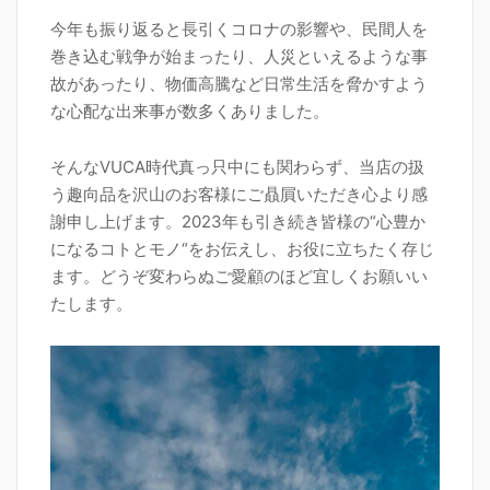
今年も振り返ると長引くコロナの影響や、民間人を
巻き込む戦争が始まったり、人災といえるような事
故があったり、物価高騰など日常生活を脅かすよう
な心配な出来事が数多くありました。
そんなVUCA時代真っ只中にも関わらず、当店の扱
う趣向品を沢山のお客様にご贔屓いただき心より感
謝申し上げます。2023年も引き続き皆様の“心豊か
になるコトとモノ“をお伝えし、お役に立ちたく存じ
ます。どうぞ変わらぬご愛顧のほど宜しくお願いい
たします。