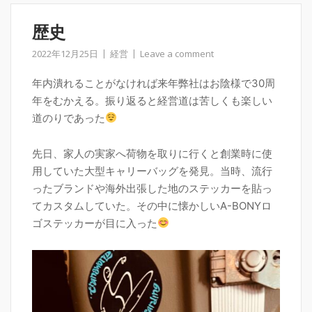
歴史
2022年12月25日
経営
Leave a comment
年内潰れることがなければ来年弊社はお陰様で30周
年をむかえる。振り返ると経営道は苦しくも楽しい
道のりであった
先日、家人の実家へ荷物を取りに行くと創業時に使
用していた大型キャリーバッグを発見。当時、流行
ったブランドや海外出張した地のステッカーを貼っ
てカスタムしていた。その中に懐かしいA-BONYロ
ゴステッカーが目に入った