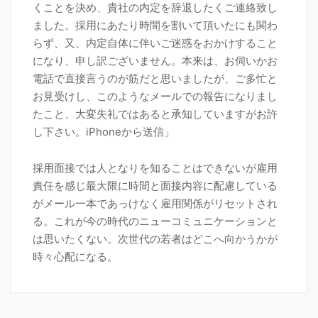
くことを決め、貴社の内定を辞退したくご連絡致し
ました。採用にあたり時間を割いて頂いたにも関わ
らず、又、内定自体に伴いご迷惑をおかけすること
になり、申し訳ございません。本来は、お伺いかお
電話で直接言うのが筋だと思いましたが、ご多忙と
お見受けし、このようなメールでの報告になりまし
たこと、大変失礼ではあると承知していますがお許
し下さい。iPhoneから送信」
採用面接では人となりを知ることはできないが雇用
責任を感じ最大限に時間と面接内容に配慮している
がメール一本であっけなく雇用関係がリセットされ
る。これが今の時代のニューコミュニケーションと
は思いたくない。次世代の若者はどこへ向かうかが
時々心配になる。