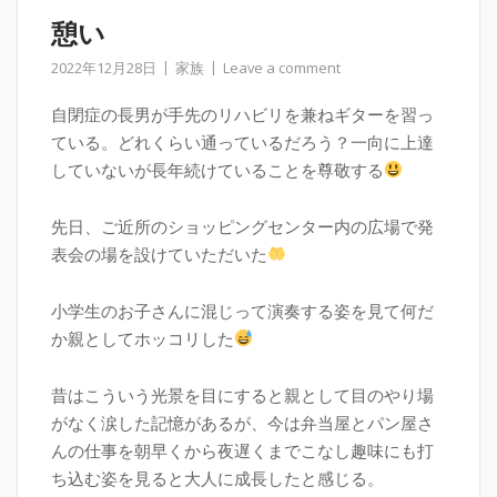
憩い
2022年12月28日
家族
Leave a comment
自閉症の長男が手先のリハビリを兼ねギターを習っ
ている。どれくらい通っているだろう？一向に上達
していないが長年続けていることを尊敬する
先日、ご近所のショッピングセンター内の広場で発
表会の場を設けていただいた
小学生のお子さんに混じって演奏する姿を見て何だ
か親としてホッコリした
昔はこういう光景を目にすると親として目のやり場
がなく涙した記憶があるが、今は弁当屋とパン屋さ
んの仕事を朝早くから夜遅くまでこなし趣味にも打
ち込む姿を見ると大人に成長したと感じる。