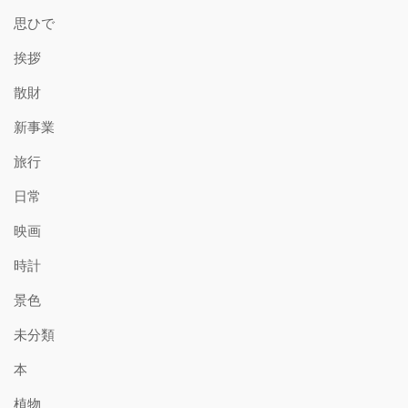
思ひで
挨拶
散財
新事業
旅行
日常
映画
時計
景色
未分類
本
植物