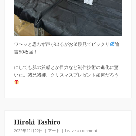
ワ〜ッと思わず声が出るがお値段見てビックリ
諭
吉50枚強！
にしても肌の質感とか目力など制作技術の進化に驚
いた。諸兄諸姉、クリスマスプレゼント如何だろう
Hiroki Tashiro
2022年12月22日
アート
Leave a comment