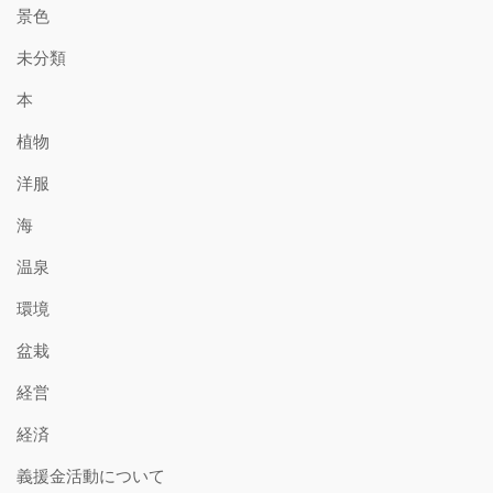
景色
未分類
本
植物
洋服
海
温泉
環境
盆栽
経営
経済
義援金活動について