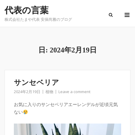
Skip
代表の言葉
to
M
content
株式会社たまや代表 安保尚雅のブログ
日:
2024年2月19日
サンセベリア
2024年2月19日
植物
Leave a comment
お気に入りのサンセベリアエーレンデルが近頃元気
ない