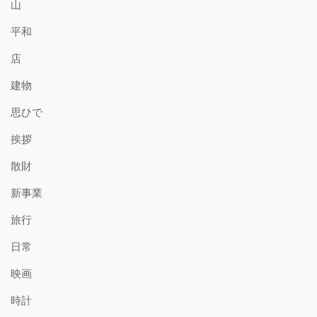
山
平和
店
建物
思ひで
挨拶
散財
新事業
旅行
日常
映画
時計