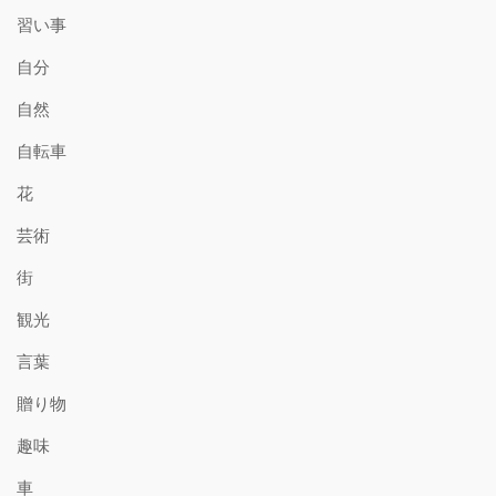
習い事
自分
自然
自転車
花
芸術
街
観光
言葉
贈り物
趣味
車