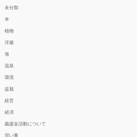
未分類
本
植物
洋服
海
温泉
環境
盆栽
経営
経済
義援金活動について
習い事