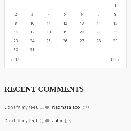
1
2
3
4
5
6
7
8
9
10
11
12
13
14
15
16
17
18
19
20
21
22
23
24
25
26
27
28
29
30
31
« 11月
1月 »
RECENT COMMENTS
Don’t fit my feet.
に
Naomasa abo
より
Don’t fit my feet.
に
John
より