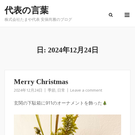
Skip
代表の言葉
to
M
content
株式会社たまや代表 安保尚雅のブログ
日:
2024年12月24日
Merry Christmas
2024年12月24日
季節
,
日常
Leave a comment
玄関の下駄箱に911のオーナメントを飾った