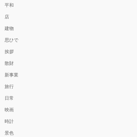
平和
店
建物
思ひで
挨拶
散財
新事業
旅行
日常
映画
時計
景色