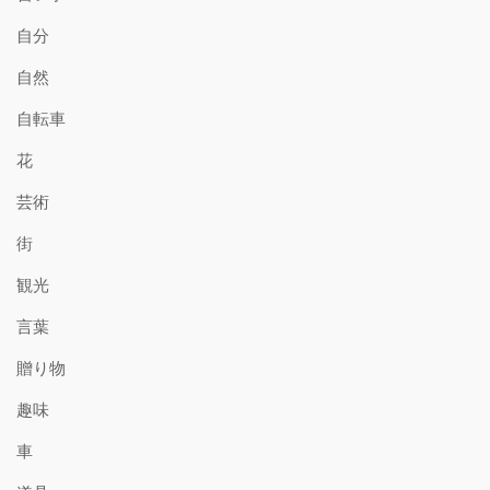
自分
自然
自転車
花
芸術
街
観光
言葉
贈り物
趣味
車