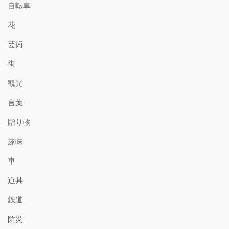
自転車
花
芸術
街
観光
言葉
贈り物
趣味
車
道具
鉄道
防災