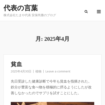
Skip
代表の言葉
to
M
content
株式会社たまや代表 安保尚雅のブログ
月:
2025年4月
貧血
2025年4月30日
植物
Leave a comment
先日受診した健康診断で今年も貧血を指摘された。
鉄分が豊富な食べ物を積極的に摂るようにしたが改
善しなかったのでサプリを試すことにした。