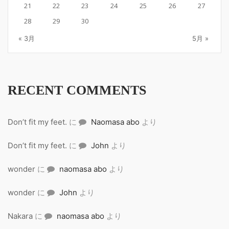
21
22
23
24
25
26
27
28
29
30
« 3月
5月 »
RECENT COMMENTS
Don’t fit my feet.
に
Naomasa abo
より
Don’t fit my feet.
に
John
より
wonder
に
naomasa abo
より
wonder
に
John
より
Nakara
に
naomasa abo
より