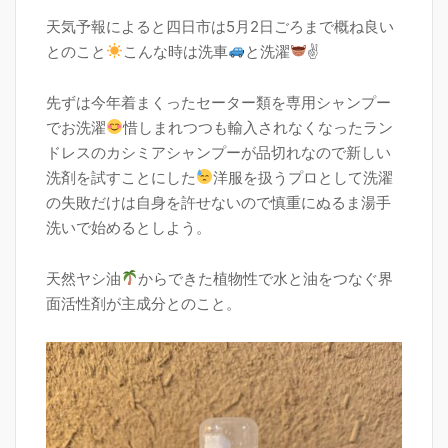
天気予報によると四日市は5月2日ごろまで概ね良い
とのこと
こんな時は洗車
と洗濯
✌
先ずは今年着まくったセーター類を専用シャンプー
でお洗濯
惜しまれつつも輸入されなくなったラン
ドレスのカシミアシャンプーが品切れなので新しい
洗剤を試すことにした
洋服を扱うプロとして洗濯
の失敗だけは自身を許せないので慎重にぬるま湯手
洗いで始めるとしよう。
天然ヤシ油
からできた植物性で水と油をつなぐ界
面活性剤が主成分とのこと。