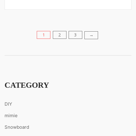
1
2
3
→
投
稿
の
ペ
CATEGORY
ー
DIY
ジ
mimie
送
Snowboard
り