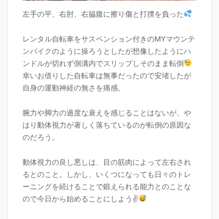
左手の平、右肘、右脇腹に擦り傷と打撲を負った
レンタル自転車をサスペンション付きのMYマウンテ
ンバイクのように操ろうとしたが想像したようにハ
ンドルが切れず側溝内でスリップしそのまま転倒
幸いお借りした自転車は無事だったので安堵したが
自身の運動神経の無さを痛感。
腕力や脚力の過度な衰えを感じることはないが、や
はり動体視力が著しく落ちているのが転倒の原因な
のだろう。
動体視力の良し悪しは、目の筋肉によって左右され
るとのこと。しかし、いくつになっても日々のトレ
ーニングを続けることで鍛えられる能力とのことな
ので今日から始めることにしよう✌