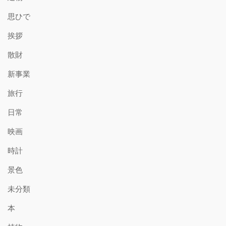
思ひで
挨拶
散財
新事業
旅行
日常
映画
時計
景色
未分類
本