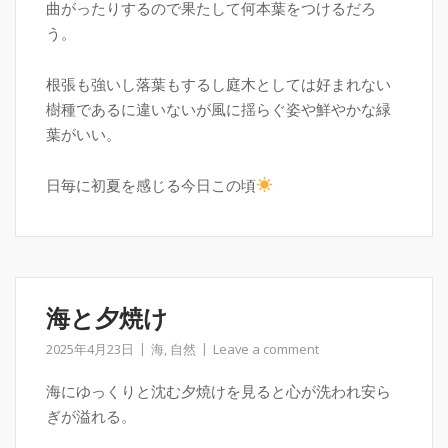
曲がったりするので果たして何本葉をつけるだろ
う。
根張も強いし落葉もするし庭木としては好まれない
樹種であるに違いないが風に揺らぐ姿や鮮やかな緑
葉がいい。
日毎に初夏を感じる今日この頃
海と夕焼け
2025年4月23日
海
,
自然
Leave a comment
海にゆっくりと沈む夕焼けを見ると心が洗われ安ら
ぎが溢れる。