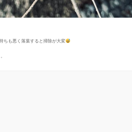
持ちも悪く落葉すると掃除が大変
る。