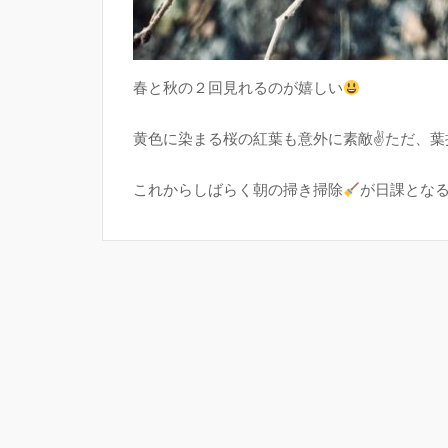
春と秋の２回見れるのが嬉しい
黄色に染まる桜の紅葉も意外に素敵✌
ただ、葉
これからしばらく朝の掃き掃除
が日課とな