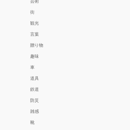
芸術
街
観光
言葉
贈り物
趣味
車
道具
鉄道
防災
雑感
靴