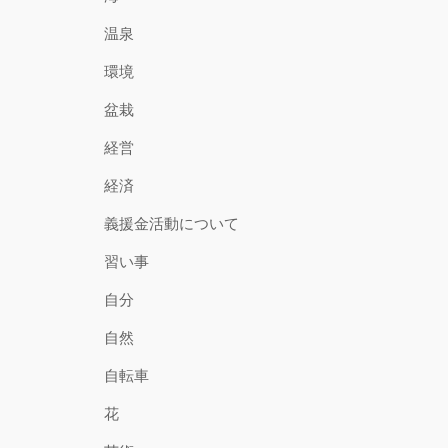
温泉
環境
盆栽
経営
経済
義援金活動について
習い事
自分
自然
自転車
花