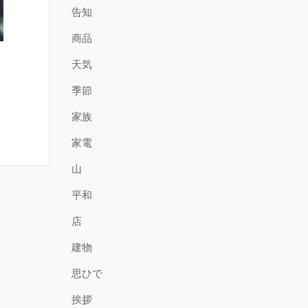
告知
商品
天気
季節
家族
家電
山
平和
店
建物
思ひで
挨拶