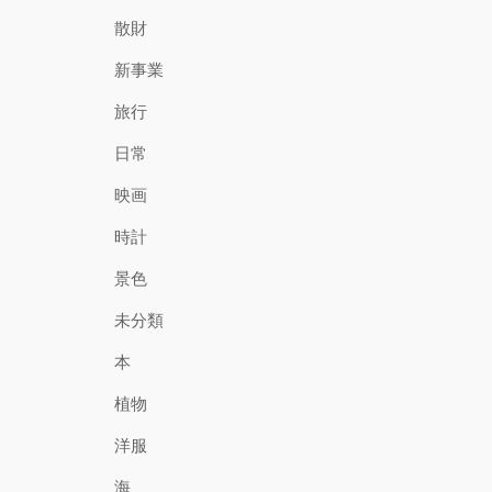
散財
新事業
旅行
日常
映画
時計
景色
未分類
本
植物
洋服
海