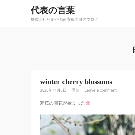
Skip
代表の言葉
to
content
株式会社たまや代表 安保尚雅のブログ
winter cherry blossoms
2025年11月5日
季節
Leave a comment
寒桜の開花が始まった