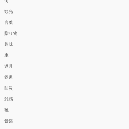
街
観光
言葉
贈り物
趣味
車
道具
鉄道
防災
雑感
靴
音楽