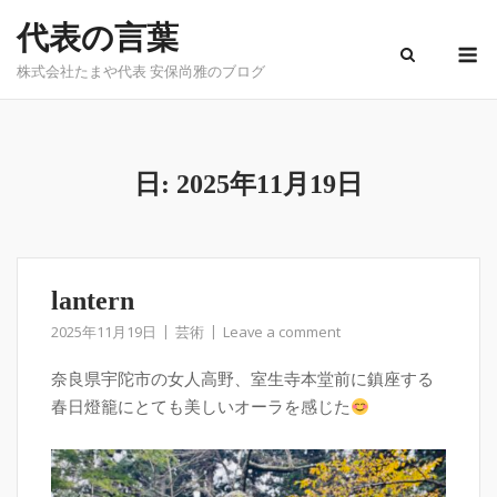
Skip
代表の言葉
to
M
content
株式会社たまや代表 安保尚雅のブログ
日:
2025年11月19日
lantern
2025年11月19日
芸術
Leave a comment
奈良県宇陀市の女人高野、室生寺本堂前に鎮座する
春日燈籠にとても美しいオーラを感じた