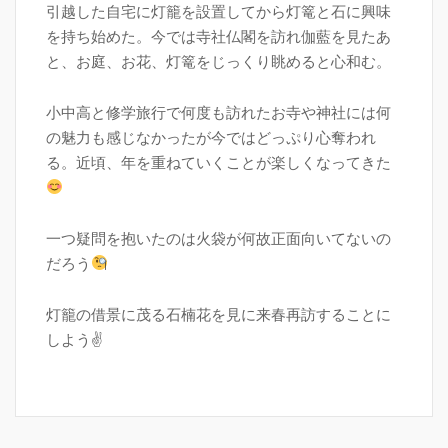
引越した自宅に灯籠を設置してから灯篭と石に興味
を持ち始めた。今では寺社仏閣を訪れ伽藍を見たあ
と、お庭、お花、灯篭をじっくり眺めると心和む。
小中高と修学旅行で何度も訪れたお寺や神社には何
の魅力も感じなかったが今ではどっぷり心奪われ
る。近頃、年を重ねていくことが楽しくなってきた
一つ疑問を抱いたのは火袋が何故正面向いてないの
だろう
灯籠の借景に茂る石楠花を見に来春再訪することに
しよう✌️