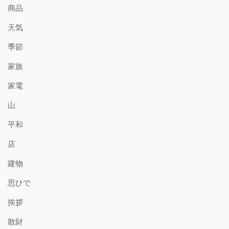
商品
天気
季節
家族
家電
山
平和
店
建物
思ひで
挨拶
散財