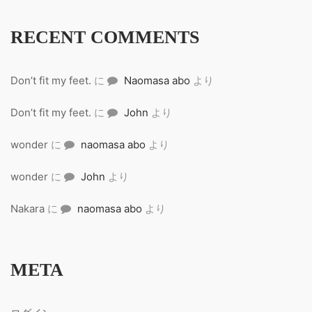
RECENT COMMENTS
Don’t fit my feet.
に
Naomasa abo
より
Don’t fit my feet.
に
John
より
wonder
に
naomasa abo
より
wonder
に
John
より
Nakara
に
naomasa abo
より
META