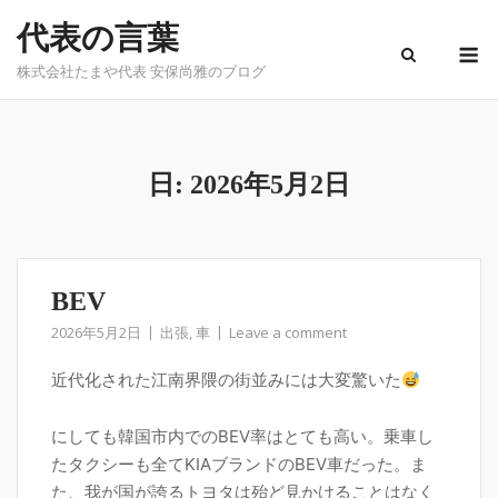
Skip
代表の言葉
to
M
content
株式会社たまや代表 安保尚雅のブログ
日:
2026年5月2日
BEV
2026年5月2日
出張
,
車
Leave a comment
近代化された江南界隈の街並みには大変驚いた
にしても韓国市内でのBEV率はとても高い。乗車し
たタクシーも全てKIAブランドのBEV車だった。ま
た、我が国が誇るトヨタは殆ど見かけることはなく