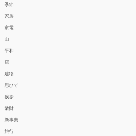
季節
家族
家電
山
平和
店
建物
思ひで
挨拶
散財
新事業
旅行