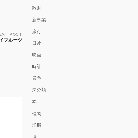
散財
新事業
旅行
EXT POST
イフルーツ
日常
映画
時計
景色
未分類
本
植物
洋服
海