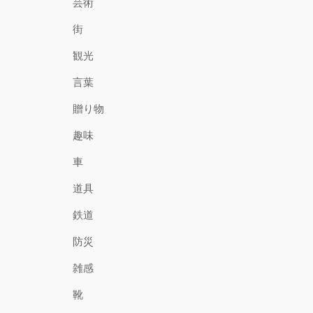
芸術
街
観光
言葉
贈り物
趣味
車
道具
鉄道
防災
雑感
靴