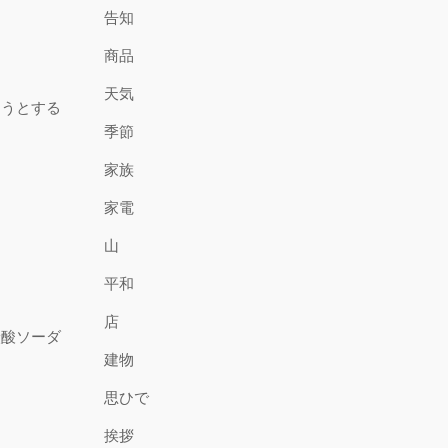
告知
商品
天気
そうとする
季節
家族
家電
山
平和
店
炭酸ソーダ
建物
思ひで
挨拶