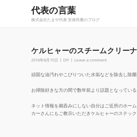
Skip
代表の言葉
to
content
株式会社たまや代表 安保尚雅のブログ
ケルヒャーのスチームクリー
2016年8月15日
DIY
Leave a comment
頑固な油汚れやこびりついた水垢などを除去し除菌
お掃除好きな方の間で数年前より話題となっている
ネット情報を鵜呑みにしない自分はご近所のホームセ
カーさんにもご教示いただきケルヒャーのステック