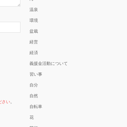
温泉
環境
盆栽
経営
経済
義援金活動について
習い事
自分
自然
ださい
。
自転車
花