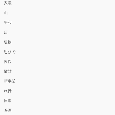
家電
山
平和
店
建物
思ひで
挨拶
散財
新事業
旅行
日常
映画