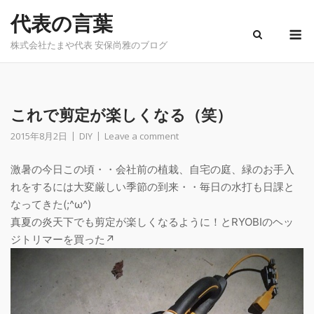
Skip
代表の言葉
to
M
content
株式会社たまや代表 安保尚雅のブログ
これで剪定が楽しくなる（笑）
2015年8月2日
DIY
Leave a comment
激暑の今日この頃・・会社前の植栽、自宅の庭、緑のお手入
れをするには大変厳しい季節の到来・・毎日の水打も日課と
なってきた(;^ω^)
真夏の炎天下でも剪定が楽しくなるように！とRYOBIのヘッ
ジトリマーを買った↗