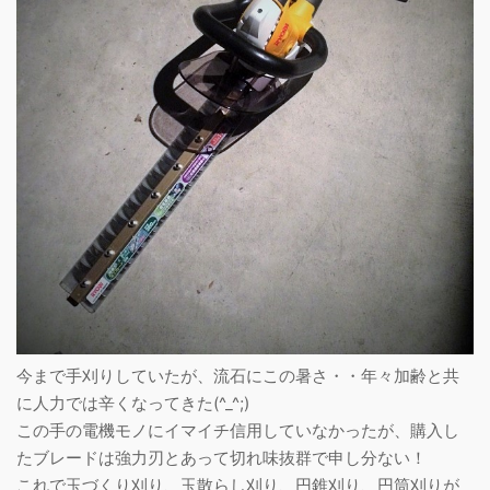
今まで手刈りしていたが、流石にこの暑さ・・年々加齢と共
に人力では辛くなってきた(^_^;)
この手の電機モノにイマイチ信用していなかったが、購入し
たブレードは強力刃とあって切れ味抜群で申し分ない！
これで玉づくり刈り、玉散らし刈り、円錐刈り、円筒刈りが