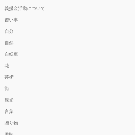
義援金活動について
習い事
自分
自然
自転車
花
芸術
街
観光
言葉
贈り物
趣味