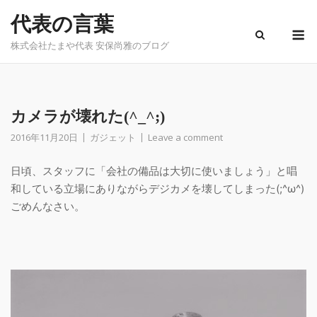
Skip
代表の言葉
to
M
content
株式会社たまや代表 安保尚雅のブログ
カメラが壊れた(^_^;)
2016年11月20日
ガジェット
Leave a comment
日頃、スタッフに「会社の備品は大切に使いましょう」と唱
和している立場にありながらデジカメを壊してしまった(;^ω^)
ごめんなさい。