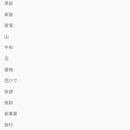
季節
家族
家電
山
平和
店
建物
思ひで
挨拶
散財
新事業
旅行