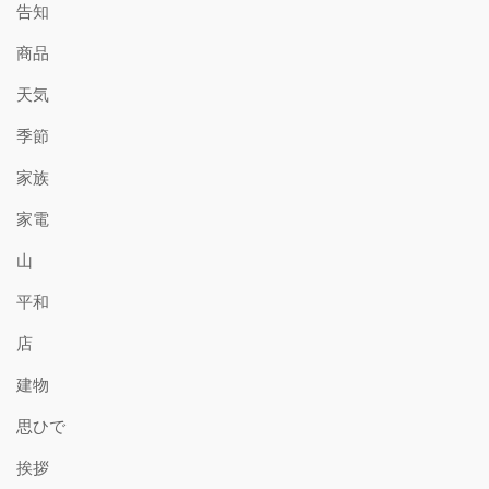
告知
商品
天気
季節
家族
家電
山
平和
店
建物
思ひで
挨拶