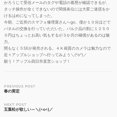
かろうじて受信メールのタグや電話の着歴が確認できるが、
タッチ操作が全くできないので関係各位には大変ご迷惑をか
けるはめになってしまった。
今朝、ご近所のスマフォ修理屋さんへgo。僅か１０分ほどで
パネルの交換を行っていただいた。バルク品の割に１２５０
０円はちょっとお高い気もするが３か月の補償があるのは魅
力。
間もなく５SEが発売される。４Ｋ画質のカメラは魅力なので
近々アップルショップへ行ってみよう＼(^o^)／
願う！アップル四日市直営ショップ！
Post
PREVIOUS POST
春の剪定
navigation
NEXT POST
五葉松が欲しい～＼(^o^)／