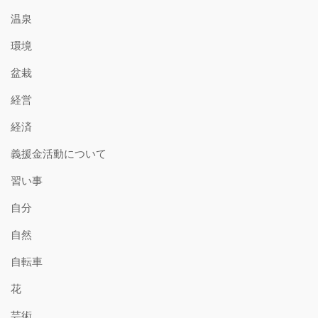
温泉
環境
盆栽
経営
経済
義援金活動について
習い事
自分
自然
自転車
花
芸術