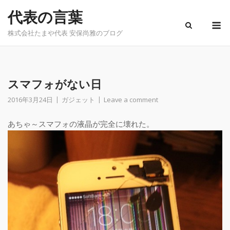
Skip
代表の言葉
to
M
content
株式会社たまや代表 安保尚雅のブログ
スマフォがない日
2016年3月24日
ガジェット
Leave a comment
あちゃ～スマフォの液晶が完全に壊れた。