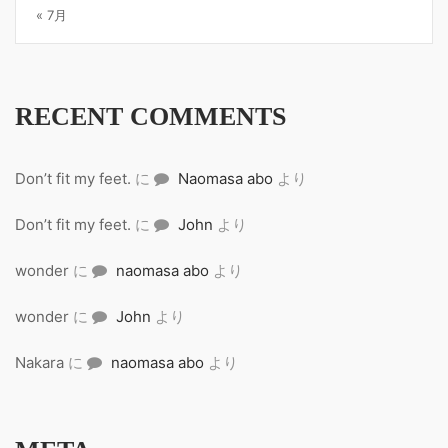
« 7月
RECENT COMMENTS
Don’t fit my feet.
に
Naomasa abo
より
Don’t fit my feet.
に
John
より
wonder
に
naomasa abo
より
wonder
に
John
より
Nakara
に
naomasa abo
より