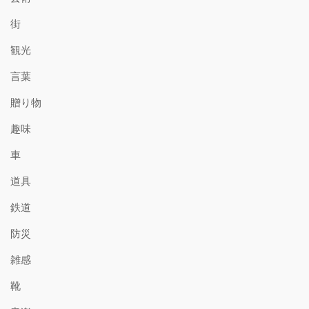
街
観光
言葉
贈り物
趣味
車
道具
鉄道
防災
雑感
靴