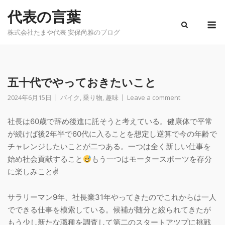
Skip
代表の言葉
to
M
content
株式会社たまや代表 安保尚雅のブログ
五十代でやっておきたいこと
2024年6月15日
バイク
,
乗り物
,
趣味
Leave a comment
社長は60歳で辞め後進に託そうと考えている。健康体で平常
が続けば後2年半で60代に入ることを想定し逆算で今の年齢で
チャレンジしたいことが二つある。一つは全く新しい仕事を
始め社会貢献すること
もう一つはモータースポーツを存分
に楽しみこと✌
サラリーマン9年、社長業31年やってきたのでこれからは一人
でできる仕事を模索している。候補が随分と絞られてきたが
もう少し新たな職種を調査して第二のスタートアツプに挑戦