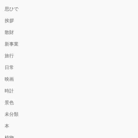
思ひで
挨拶
散財
新事業
旅行
日常
映画
時計
景色
未分類
本
植物