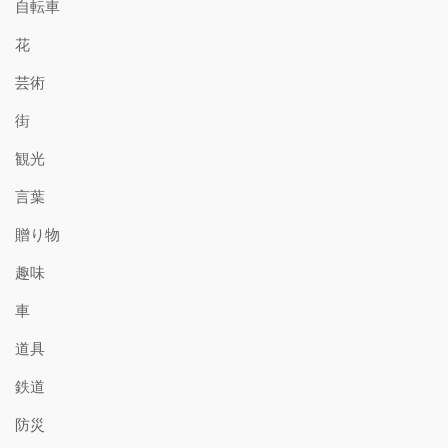
自転車
花
芸術
街
観光
言葉
贈り物
趣味
車
道具
鉄道
防災