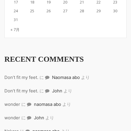
17
18
19
20
21
22
23
24
25
26
27
28
29
30
31
« 7月
RECENT COMMENTS
Don’t fit my feet.
に
Naomasa abo
より
Don’t fit my feet.
に
John
より
wonder
に
naomasa abo
より
wonder
に
John
より