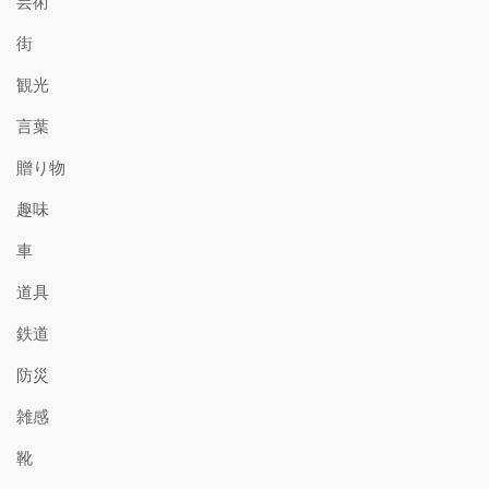
芸術
街
観光
言葉
贈り物
趣味
車
道具
鉄道
防災
雑感
靴