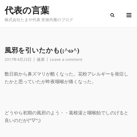
Skip
代表の言葉
to
M
content
株式会社たまや代表 安保尚雅のブログ
風邪を引いたかも(;^ω^)
2017年4月23日
健康
Leave a comment
数日前から鼻ズマリが酷くなった。花粉アレルギーを発症し
たかと思っていたが昨夜咽喉が痛くなった。
どうやら初期の風邪のよう・・葛根湯と咽喉飴でしのげると
良いのだが(^▽^;)