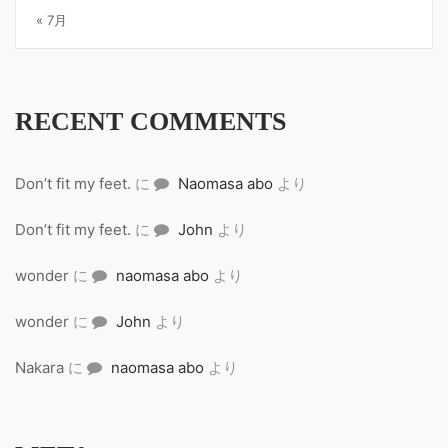
« 7月
RECENT COMMENTS
Don’t fit my feet.
に
Naomasa abo
より
Don’t fit my feet.
に
John
より
wonder
に
naomasa abo
より
wonder
に
John
より
Nakara
に
naomasa abo
より