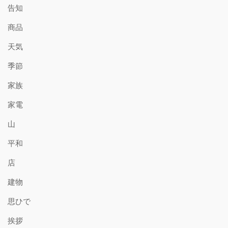
告知
商品
天気
季節
家族
家電
山
平和
店
建物
思ひで
挨拶