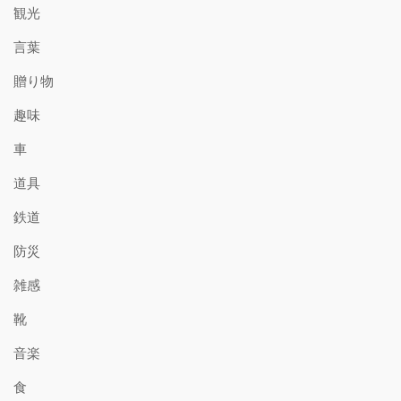
観光
言葉
贈り物
趣味
車
道具
鉄道
防災
雑感
靴
音楽
食