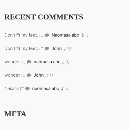
RECENT COMMENTS
Don’t fit my feet.
に
Naomasa abo
より
Don’t fit my feet.
に
John
より
wonder
に
naomasa abo
より
wonder
に
John
より
Nakara
に
naomasa abo
より
META