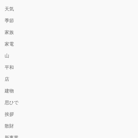
天気
季節
家族
家電
山
平和
店
建物
思ひで
挨拶
散財
新事業