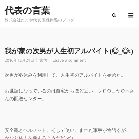
Skip
代表の言葉
to
M
content
株式会社たまや代表 安保尚雅のブログ
我が家の次男が人生初アルバイト(◎_◎;)
2016年12月21日
家族
Leave a comment
次男が冬休みを利用して、人生初のアルバイトを始めた。
お世話になっているのは自宅からほど近い、クロ○コヤ○トさ
んの配送センター。
安全靴とヘルメット、そして使いこまれた軍手が物語るが、
かなり体力を要するようだ(;^ω^)