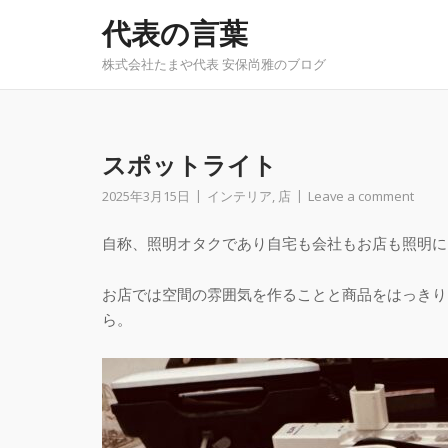
Skip
代表の言葉
to
content
株式会社たまや代表 安保尚雅のブログ
スポットライト
2025年3月15日
インテリア
,
店
Leave a comment
自称、照明オタクであり自宅も会社もお店も照明に
お店では空間の雰囲気を作ることと商品をはっきり
ら。