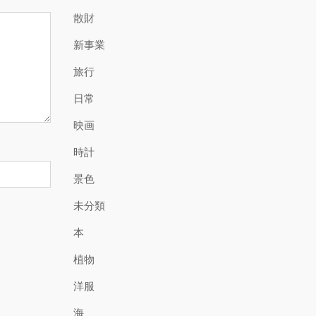
散財
新事業
旅行
日常
映画
時計
景色
未分類
本
植物
洋服
海