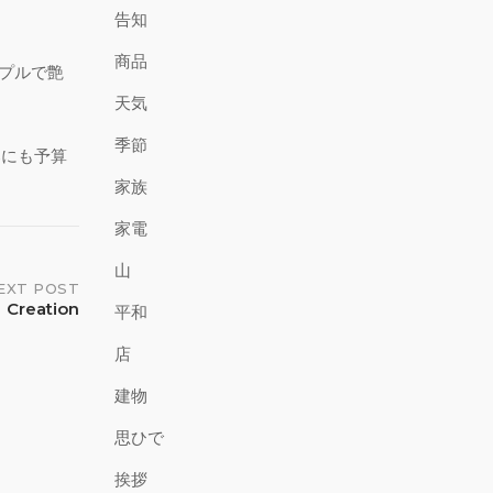
告知
商品
ンプルで艶
天気
季節
部にも予算
家族
家電
山
EXT POST
Creation
平和
店
建物
思ひで
挨拶