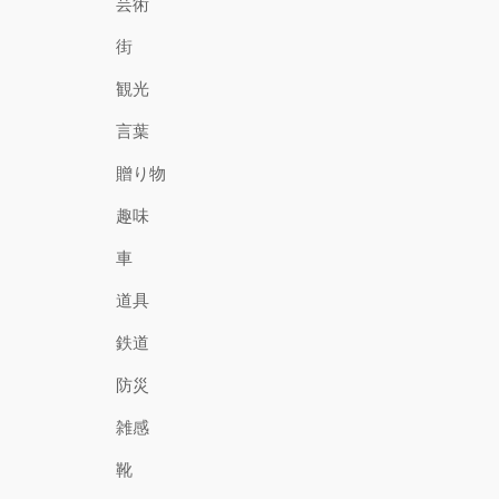
芸術
街
観光
言葉
贈り物
趣味
車
道具
鉄道
防災
雑感
靴