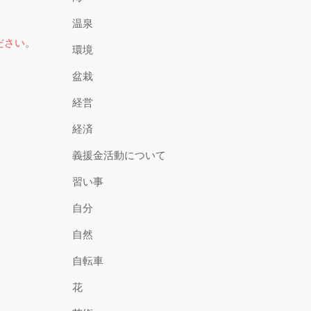
温泉
ださい
。
環境
盆栽
経営
経済
義援金活動について
習い事
自分
自然
自転車
花