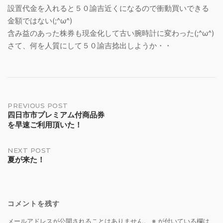
設置代金を入れると５０諭吉近くになるので衝動買いできる
金額ではない(;^ω^)
含み益のあった株券も現金化して古い腕時計に変わった(;^ω^)
さて、何を人質にして５０諭吉捻出しようか・・
Post
PREVIOUS POST
四日市市プレミアム付商品券
を早速ご利用頂いた！
navigation
NEXT POST
夏が来た！
コメントを残す
メールアドレスが公開されることはありません。
※
が付いている欄は