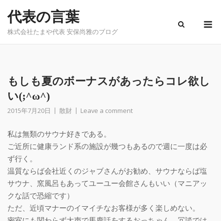
Skip
代表の言葉
to
M
content
株式会社たまや代表 安保尚雅のブログ
もしも夏のボーナスがあったらコレ欲し
い(;^ω^)
2015年7月20日
散財
Leave a comment
私は無類のサウナ好きである。
ご近所に健康ランド系の施設が幾つもあるので週に一度は必
ず行く。
温質ならば会社近くのジャブさんがお勧め、サウナならば塩
サウナ、窯風呂もあってユーユー会館さんもいい（マニアッ
クな話で恐縮です）
ただ、近頃マナーのイマイチなお客様が多く楽しめない。
密室にも関わらず大声で馬鹿話をするおっちゃん、冗談では