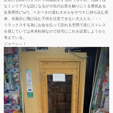
なくシリアスな話になるが小生のお尻を触りにくる勇気ある
女系男性(;^ω^)、ベタベタの濡れタオルをサウナに持ち込む若
者、水風呂に飛び込む子供を注意できない大人たち・・・
リラックスする為にお金を払って訪れる空間で逆にストレス
を感じていては本末転倒なので自宅にこれを設置しようかと
考えている。
ジャーン～！