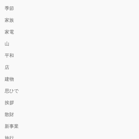
季節
家族
家電
山
平和
店
建物
思ひで
挨拶
散財
新事業
旅行