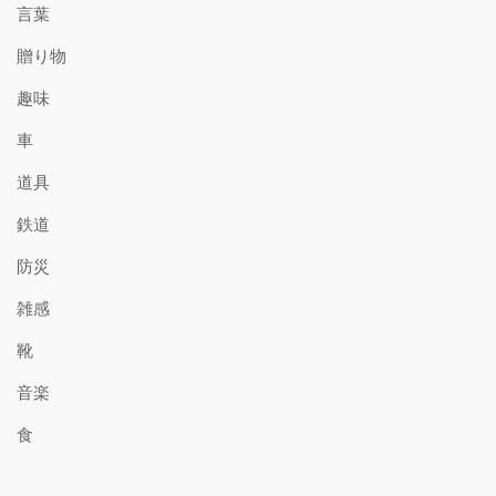
言葉
贈り物
趣味
車
道具
鉄道
防災
雑感
靴
音楽
食