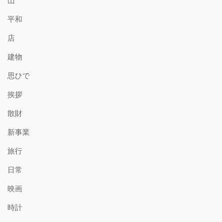
山
平和
店
建物
思ひで
挨拶
散財
新事業
旅行
日常
映画
時計