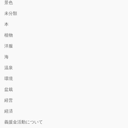
景色
未分類
本
植物
洋服
海
温泉
環境
盆栽
経営
経済
義援金活動について