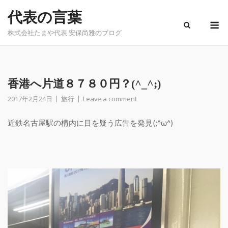
Skip
代表の言葉
to
M
content
株式会社たまや代表 安保尚雅のブログ
香港へ片道８７８０円？(^_^;)
2017年2月24日
旅行
Leave a comment
近鉄名古屋駅の構内に目を疑う広告を発見(;^ω^)