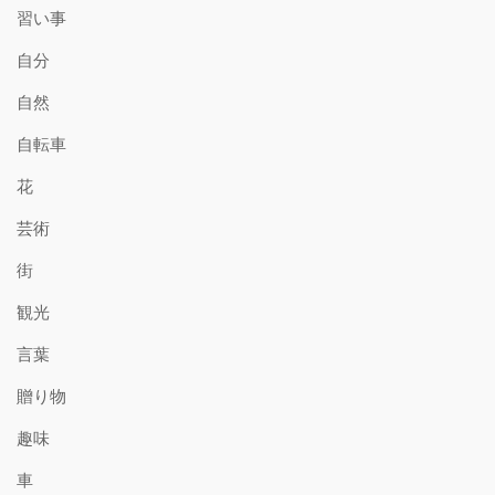
習い事
自分
自然
自転車
花
芸術
街
観光
言葉
贈り物
趣味
車