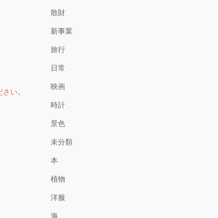
散財
新事業
旅行
日常
映画
ださい
。
時計
景色
未分類
本
植物
洋服
海