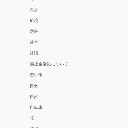
温泉
環境
盆栽
経営
経済
義援金活動について
習い事
自分
自然
自転車
花