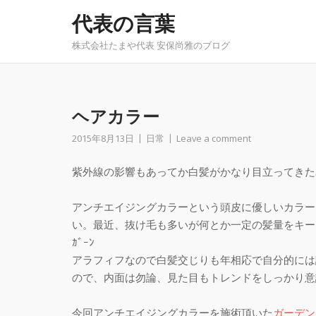
Skip
代表の言葉
to
content
株式会社たまや代表 安保尚雅のブログ
ヘアカラー
2015年8月13日
日常
Leave a comment
紫外線の影響もあってか白髪がかなり目立ってきた
アンチエイジングカラーという頭皮に優しいカラー
い。最近、抜け毛も多いが何とか一定の髪量をキープし
ｶﾞｰﾝ
アラフィフなので白髪交じりも年相応で自分的には
ので、内面は勿論、見た目もトレンドをしっかり意
今回アンチエイジングカラーを施術頂いた
ガーデン