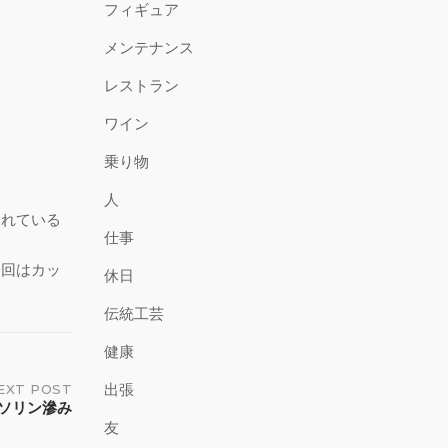
フィギュア
メンテナンス
レストラン
ワイン
乗り物
人
されている
仕事
一回はカッ
休日
伝統工芸
健康
出張
EXT POST
ソリン滲み
友