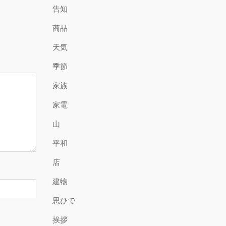
告知
商品
天気
季節
家族
家電
山
平和
店
建物
思ひで
挨拶