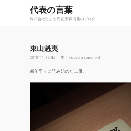
Skip
代表の言葉
to
content
株式会社たまや代表 安保尚雅のブログ
東山魁夷
2019年1月24日
本
Leave a comment
新年早々に読み始めた二冊。