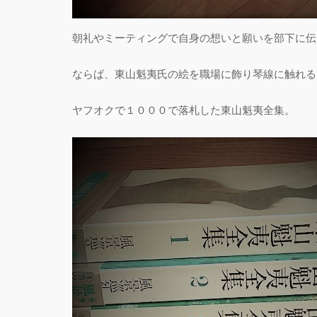
朝礼やミーティングで自身の想いと願いを部下に伝
ならば、東山魁夷氏の絵を職場に飾り琴線に触れる
ヤフオクで１０００で落札した東山魁夷全集。