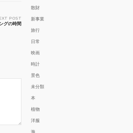
散財
EXT POST
新事業
ングの時間
旅行
日常
映画
時計
景色
未分類
本
植物
洋服
海