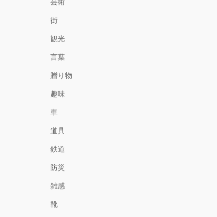
芸術
街
観光
言葉
贈り物
趣味
車
道具
鉄道
防災
雑感
靴