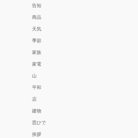
告知
商品
天気
季節
家族
家電
山
平和
店
建物
思ひで
挨拶