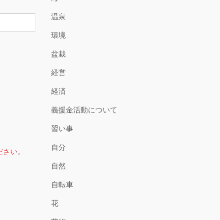
温泉
環境
盆栽
経営
経済
義援金活動について
習い事
自分
ださい
。
自然
自転車
花