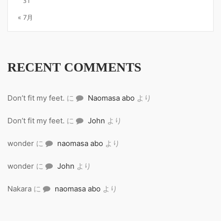
31
« 7月
RECENT COMMENTS
Don’t fit my feet.
に
Naomasa abo
より
Don’t fit my feet.
に
John
より
wonder
に
naomasa abo
より
wonder
に
John
より
Nakara
に
naomasa abo
より