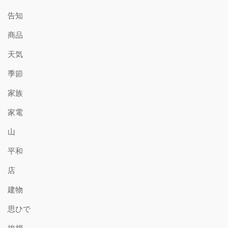
告知
商品
天気
季節
家族
家電
山
平和
店
建物
思ひで