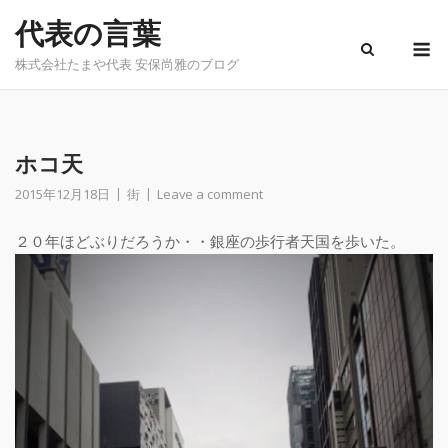
Skip
代表の言葉
to
M
content
株式会社たまや代表 安保尚雅のブログ
ホコ天
2015年12月18日
街
Leave a comment
２０年ほどぶりだろうか・・銀座の歩行者天国を歩いた。