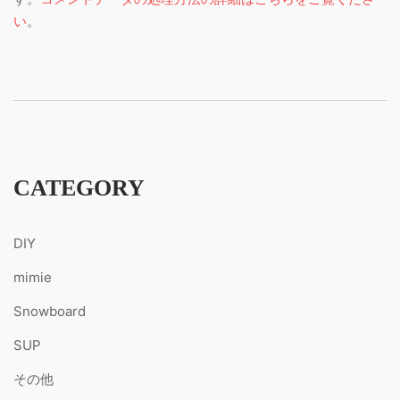
い
。
CATEGORY
DIY
mimie
Snowboard
SUP
その他