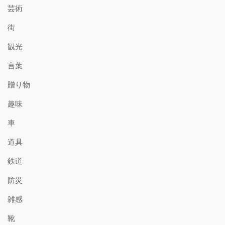
芸術
街
観光
言葉
贈り物
趣味
車
道具
鉄道
防災
雑感
靴