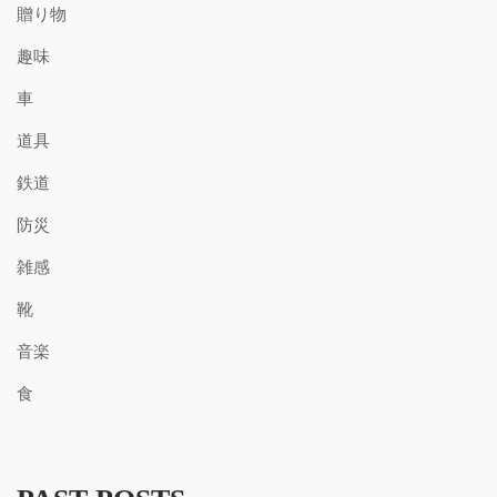
贈り物
趣味
車
道具
鉄道
防災
雑感
靴
音楽
食