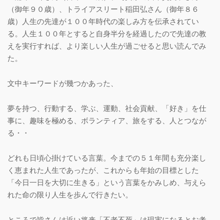
（御年９０歳）、トライアスリート稲田弘さん（御年８６
歳）人生の先達が１００年時代の楽しみ方を伝承されてい
る。人生１００年とすると自身半分を経過したので先達の教
えを実行すれば、より楽しい人生が過ごせると思い読んでみ
た。
文中キーワードが幾つかあった、
夢を持つ、行動する、学ぶ、運動、社会貢献、「好き」を仕
事に、趣味を極める、ボランティア、旅をする、人とつなが
る・・
どれも日頃心掛けている言葉。今までの５１年間も充分楽し
く恵まれた人生であったが、これからも年始の目標とした
「今日一日を大切に生きる」という言葉をかみしめ、与えら
れた命の限り人生を歩んで行きたい。
ところで皆さんは近い将来「不老不死」は現実になるとお考