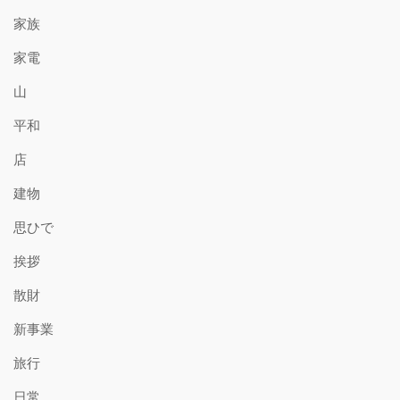
家族
家電
山
平和
店
建物
思ひで
挨拶
散財
新事業
旅行
日常