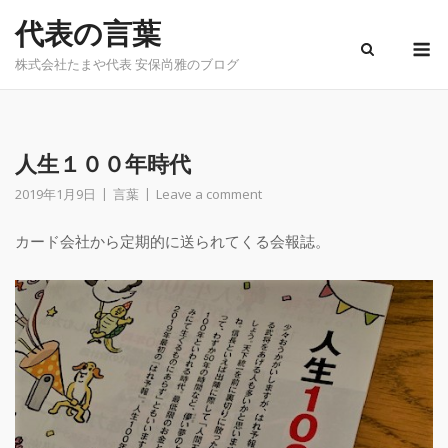
Skip
代表の言葉
to
M
content
株式会社たまや代表 安保尚雅のブログ
人生１００年時代
2019年1月9日
言葉
Leave a comment
カード会社から定期的に送られてくる会報誌。