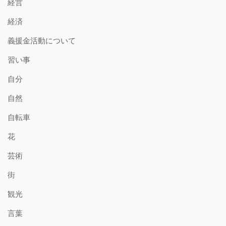
経営
経済
義援金活動について
習い事
自分
自然
自転車
花
芸術
街
観光
言葉