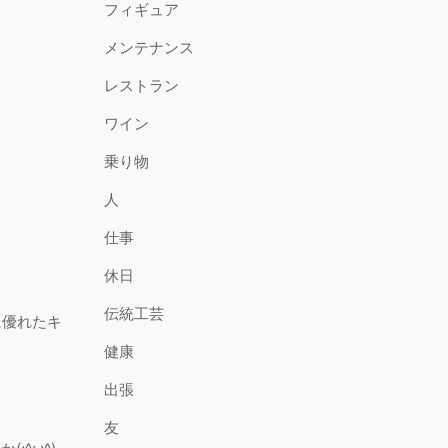
フィギュア
メンテナンス
レストラン
ワイン
乗り物
人
仕事
休日
伝統工芸
に優れたキ
健康
出張
友