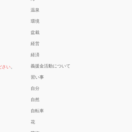
温泉
環境
盆栽
経営
経済
義援金活動について
ださい
。
習い事
自分
自然
自転車
花