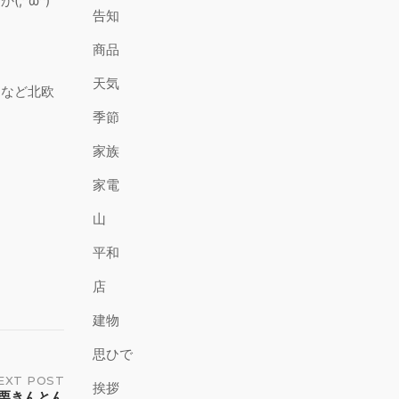
^ω^)
告知
商品
天気
アなど北欧
季節
家族
家電
山
平和
店
建物
思ひで
EXT POST
挨拶
栗きんとん