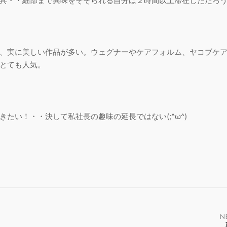
・・細部まで興味をそそられる自分は２時間以上滞在しただろうか(;
、実に美しい作品が多い。ウェグナーやケアフォルム、ヤコブケ
とても人気。
たい！・・決して私社長の趣味の延長ではない(;^ω^)
N