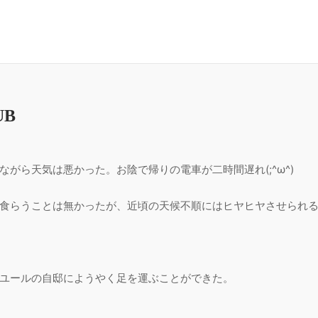
UB
がら天気は悪かった。お陰で帰りの電車が二時間遅れ(;^ω^)
食らうことは無かったが、近頃の天候不順にはヒヤヒヤさせられ
ユールの自邸にようやく足を運ぶことができた。