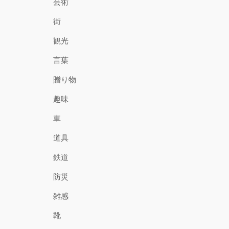
芸術
街
観光
言葉
贈り物
趣味
車
道具
鉄道
防災
雑感
靴