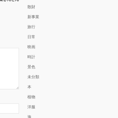
散財
新事業
旅行
日常
映画
時計
景色
未分類
本
植物
洋服
海