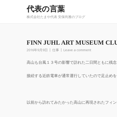
Skip
代表の言葉
to
content
株式会社たまや代表 安保尚雅のブログ
FINN JUHL ART MUSEUM CL
2016年9月9日
仕事
Leave a comment
高山も台風１３号の影響で訪れた二日間ともに残念な
接続する近鉄電車が通常運行していたので足止めを
以前から訪れてみたかった高山に再現されたフィン