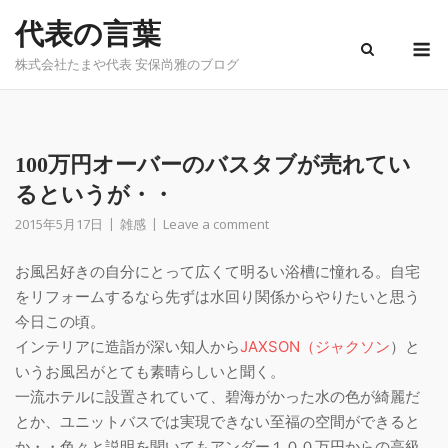
Skip
代表の言葉
to
M
content
株式会社たまや代表 安保尚雅のブログ
100万円オーバーのバスタブが売れてい
るというが・・
2015年5月17日
雑感
Leave a comment
お風呂好きの自分にとって広くて明るい浴槽に憧れる。自宅
をリフォームするなら先ずは水回り関係からやりたいと思う
今日この頃。
インテリアに造詣が深い知人から
JAXSON（ジャクソン
）と
いうお風呂がとても素晴らしいと聞く。
一流ホテルに設置されていて、碧海がかった水の色が綺麗だ
とか、ユニットバスでは実現できない至福の空間ができると
か・・色々と説明を聞いてもアンダー１００万円からの高級