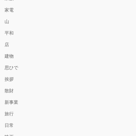
家電
山
平和
店
建物
思ひで
挨拶
散財
新事業
旅行
日常