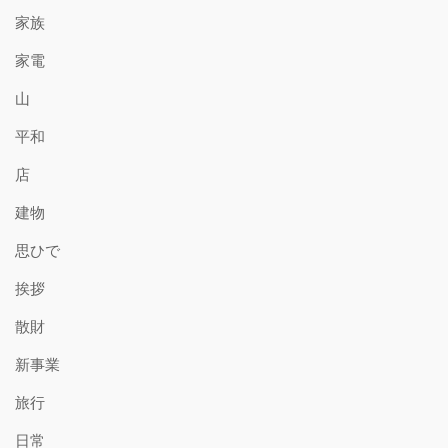
家族
家電
山
平和
店
建物
思ひで
挨拶
散財
新事業
旅行
日常