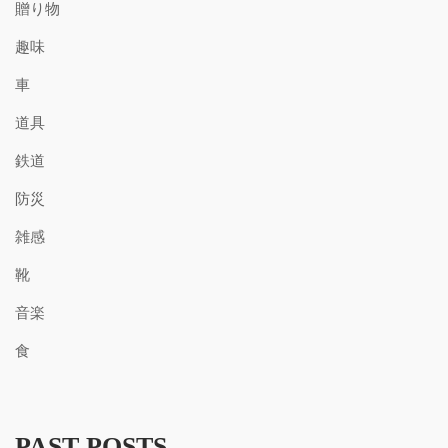
贈り物
趣味
車
道具
鉄道
防災
雑感
靴
音楽
食
PAST POSTS