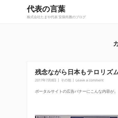
Skip
代表の言葉
to
content
株式会社たまや代表 安保尚雅のブログ
残念ながら日本もテロリズ
2017年7月8日
その他
Leave a comment
ポータルサイトの広告バナーにこんな内容が。