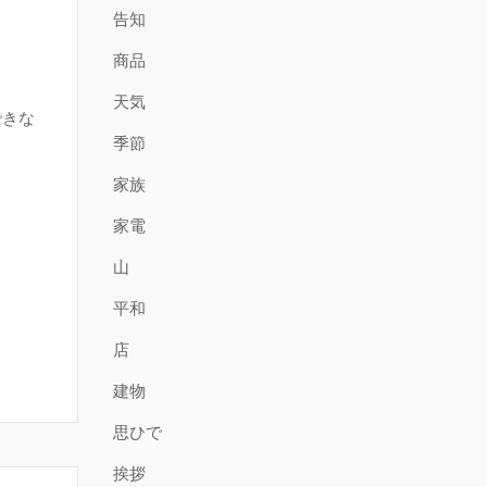
告知
商品
天気
できな
季節
家族
家電
山
平和
店
建物
思ひで
挨拶