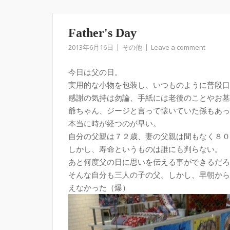
Father's Day
2013年6月16日
その他
Leave a comment
今日は父の日。
実用的な小物を包装し、いつものように普段口
感謝の気持は勿論、手紙には老後のことやお墓
爺ちゃん、ジージと言って懐いていた孫もあっ
本当に時が経つのが早い。
自分の父親は７２歳、妻の父親は間もなく８０
しかし、寿命というものは誰にも判らない。
あと何度父の日に思いを伝える事ができるだろ
そんな自分も三人の子の父。しかし、早朝から
えなかった（爆）