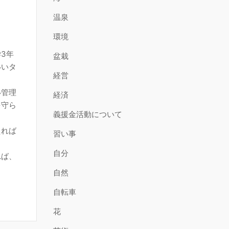
温泉
環境
3年
盆栽
いいタ
経営
い管理
経済
を守ら
義援金活動について
えれば
習い事
自分
れば、
自然
自転車
花