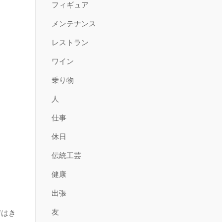
フィギュア
メンテナンス
レストラン
ワイン
乗り物
人
仕事
休日
伝統工芸
健康
出張
友
術はき