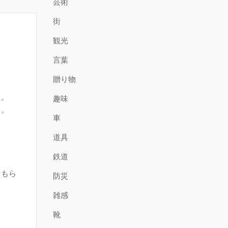
芸術
街
観光
言葉
贈り物
。
た。
趣味
る。
車
道具
鉄道
てもら
防災
雑感
靴