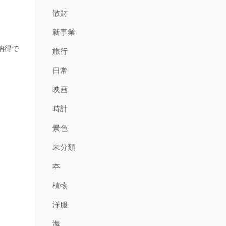
散財
新事業
納得で
旅行
日常
映画
時計
景色
未分類
本
植物
洋服
海