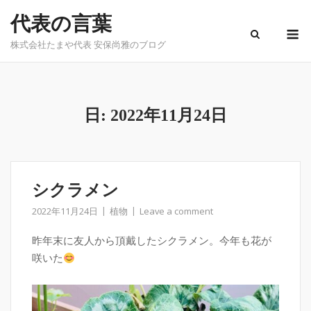
Skip
代表の言葉
to
M
content
株式会社たまや代表 安保尚雅のブログ
日:
2022年11月24日
シクラメン
2022年11月24日
植物
Leave a comment
昨年末に友人から頂戴したシクラメン。今年も花が
咲いた