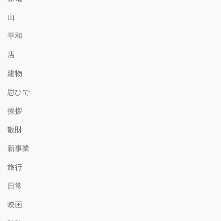
山
平和
店
建物
思ひで
挨拶
散財
新事業
旅行
日常
映画