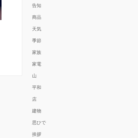
告知
商品
天気
季節
家族
家電
山
平和
店
建物
思ひで
挨拶