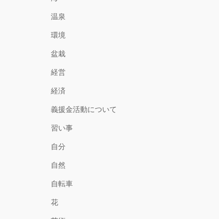
温泉
環境
盆栽
経営
経済
義援金活動について
習い事
自分
自然
自転車
花