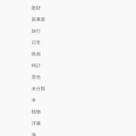
散財
新事業
旅行
日常
映画
時計
景色
未分類
本
植物
洋服
海