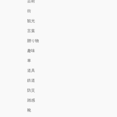
芸術
街
観光
言葉
贈り物
趣味
車
道具
鉄道
防災
雑感
靴