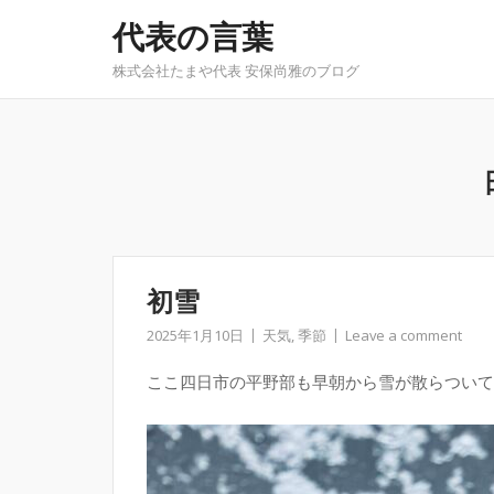
Skip
代表の言葉
to
content
株式会社たまや代表 安保尚雅のブログ
初雪
2025年1月10日
天気
,
季節
Leave a comment
ここ四日市の平野部も早朝から雪が散らついて