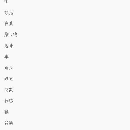
街
観光
言葉
贈り物
趣味
車
道具
鉄道
防災
雑感
靴
音楽