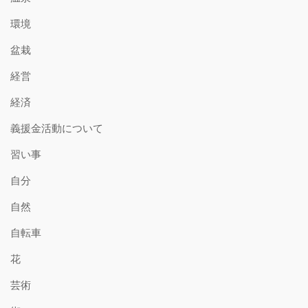
環境
盆栽
経営
経済
義援金活動について
習い事
自分
自然
自転車
花
芸術