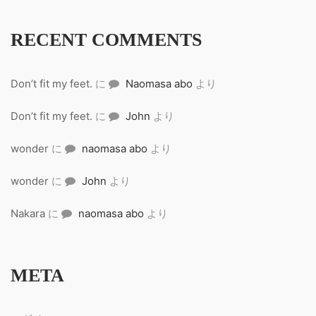
RECENT COMMENTS
Don’t fit my feet.
に
Naomasa abo
より
Don’t fit my feet.
に
John
より
wonder
に
naomasa abo
より
wonder
に
John
より
Nakara
に
naomasa abo
より
META