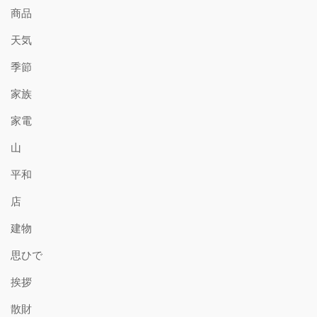
商品
天気
季節
家族
家電
山
平和
店
建物
思ひで
挨拶
散財