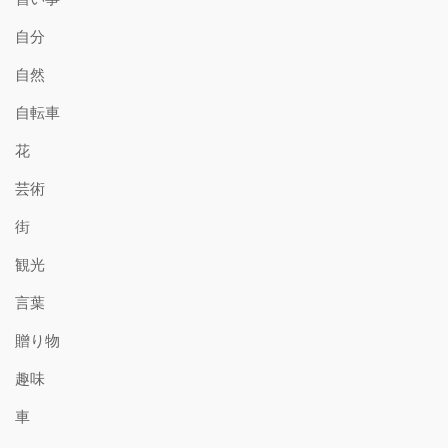
自分
自然
自転車
花
芸術
街
観光
言葉
贈り物
趣味
車