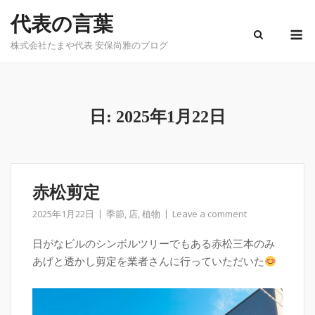
Skip
代表の言葉
to
M
content
株式会社たまや代表 安保尚雅のブログ
日:
2025年1月22日
赤松剪定
2025年1月22日
季節
,
店
,
植物
Leave a comment
日がなビルのシンボルツリーでもある赤松三本のみ
あげと透かし剪定を業者さんに行っていただいた