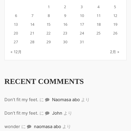
1
2
3
4
5
6
7
8
9
10
11
12
13
14
15
16
17
18
19
20
21
22
23
24
25
26
27
28
29
30
31
« 12月
2月 »
RECENT COMMENTS
Don’t fit my feet.
に
Naomasa abo
より
Don’t fit my feet.
に
John
より
wonder
に
naomasa abo
より