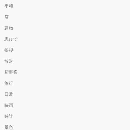
平和
店
建物
思ひで
挨拶
散財
新事業
旅行
日常
映画
時計
景色