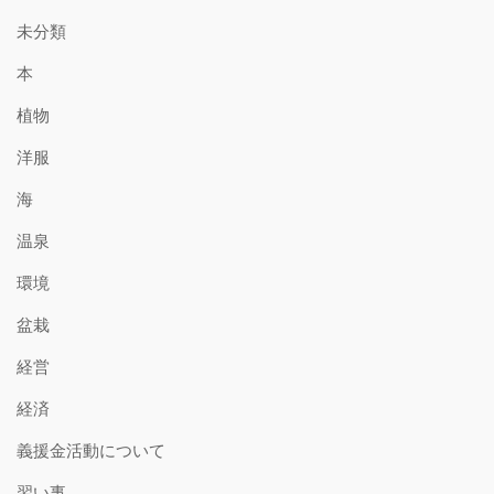
未分類
本
植物
洋服
海
温泉
環境
盆栽
経営
経済
義援金活動について
習い事